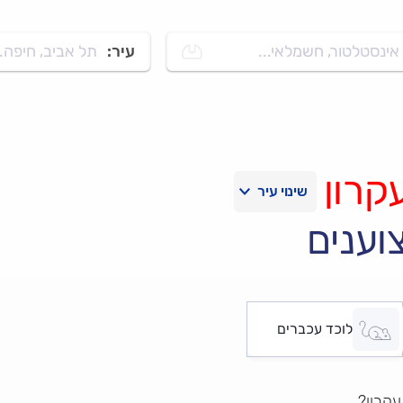
אינסטלטור, חשמלאי...
עיר:
תל אביב, חיפה..
קרון
וענים
לוכד עכברים
עקרון?