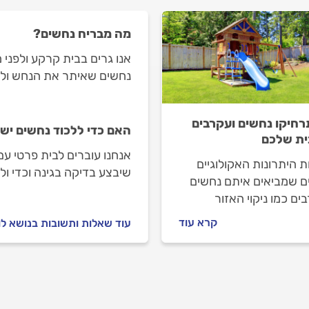
מה מבריח נחשים?
אנו גרים בבית קרקע ולפני מ
נחשים שאיתר את הנחש ולכד
נחשים לחצר ולקרבת הבית
רחיקו נחשים ועקרבים
האם כדי ללכוד נחשים יש 
ת שלכם
אנחנו עוברים לבית פרטי עם 
 היתרונות האקולוגיים
שיבצע בדיקה בגינה וכדי ול
ם שמביאים איתם נחשים
לשאת רישיון או היתר מיוחד
ים כמו ניקוי האזור
ים, מדובר בחיות אותן
קרא עוד
עוד שאלות ותשובות בנושא ל
 לשמור מחוץ לשטח הבית
ר שלכם. על דרכי
ודדות עם האורחים
יים – במדריך הבא.