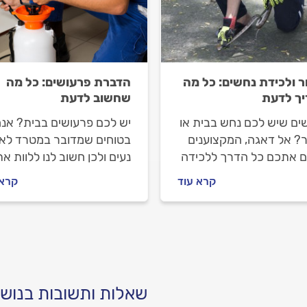
ר ולכידת נחשים: כל מה
הדברת פרעושים: כל מה
ך לדעת
שחשוב לדעת
ים שיש לכם נחש בבית או
יש לכם פרעושים בבית? אנח
? אל דאגה, המקצוענים
בטוחים שמדובר במטרד לא
ים אתכם כל הדרך ללכידה
נעים ולכן חשוב לנו ללוות א
 מה עושים עד שלוכד
כל הדרך לפתרון. מה חשוב
קרא עוד
קרא 
ים מגיע וכמה זה עולה?
לבדוק עם המדביר לפני
תשובות.
שמזמינים, איך מכינים את ה
להדברה וכמה זה יעלה לכם
כל התשובות.
שאלות ותשובות בנושא