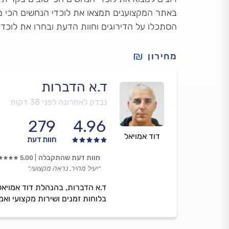
באתר המקצוענים תמצאו את לוכדי הנחשים הכי מו
הסתכלו על הדירוגים וחוות הדעת ובחרו את לוכד
מחירון
ד.א הדברות
נבדק לאחרונה לפני 38 דקות
279
4.96
דוד אמויאל
חוות דעת
חוות דעת שהתקבלה
5.00
״יעיל מהיר, נראה מקצועי.״
ד.א הדברות, בהנהלת דוד אמויאל
בלוחות זמנים ושירות מקצועי ואמ