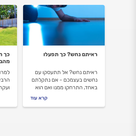
ראיתם נחש? כך תפעלו
כך ת
מהבי
ראיתם נחש? אל תתעסקו עם
למרות
נחשים בעצמכם - אם נתקלתם
הרבי
באחד, התרחקו ממנו ואם הוא
ועקרב
נמצא ליד מקום בו אנשים גרים
ממזיק
קרא עוד
הזמינו לוכד נחשים. יש גם כמה
תרצו
אמצעי זהירות ומניעה שתוכלו
והחצ
לנקוט
ההתמ
הארס