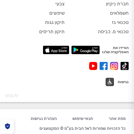
חברת ניקיון
צבעי
חשמלאים
שיפוצים
טכנאי גז
תיקון גגות
טכנאי מ. כביסה
תיקון תריסים
הורידו את
האפליקציה שלנו
נגישות
V7.0.77
מפת אתר
תנאי שימוש
הצהרת נגישות
כל הזכויות שמורות לאל הבית בע"מ © המקצוענים