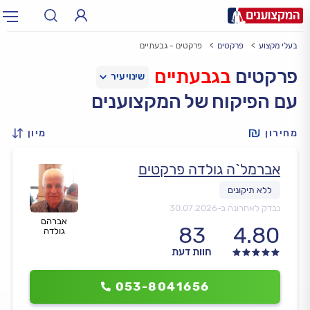
בעלי מקצוע
פרקטים
פרקטים - גבעתיים
תחום:
אינסטלטור, חשמלאי…
תחום
פרקטים
בגבעתיים
עם הפיקוח של המקצוענים
עיר:
תל אביב, חיפה…
עיר
מחירון
מיון
אברמל`ה גולדה פרקטים
נבדק לאחרונה ב-
30.07.2026
אברהם
83
4.80
גולדה
חוות דעת
053-8041656