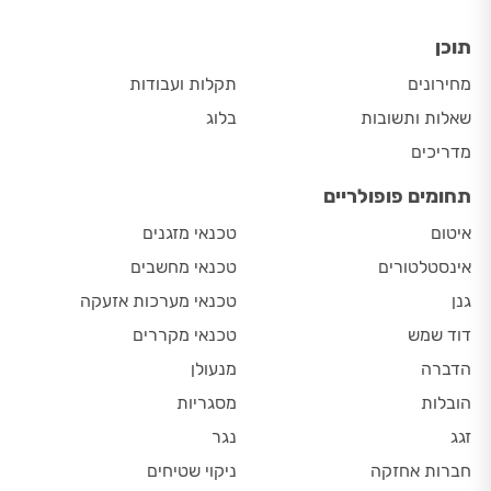
תוכן
מחירונים
תקלות ועבודות
שאלות ותשובות
בלוג
מדריכים
תחומים פופולריים
איטום
טכנאי מזגנים
אינסטלטורים
טכנאי מחשבים
גנן
טכנאי מערכות אזעקה
דוד שמש
טכנאי מקררים
הדברה
מנעולן
הובלות
מסגריות
זגג
נגר
חברות אחזקה
ניקוי שטיחים