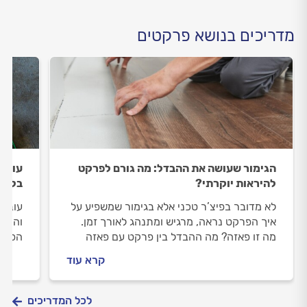
מדריכים בנושא פרקטים
הגימור שעושה את ההבדל: מה גורם לפרקט
עובש
להיראות יוקרתי?
בלי א
לא מדובר בפיצ’ר טכני אלא בגימור שמשפיע על
עובש 
איך הפרקט נראה, מרגיש ומתנהג לאורך זמן.
והנפו
מה זו פאזה? מה ההבדל בין פרקט עם פאזה
הפאנל
לבלי? מתי זה מוסיף – ומתי עדיף לוותר? מדריך
כשהמצ
קרא עוד
שמבהיר את כל ההבדלים, עם יתרונות, חסרונות
בזמן,
ודוגמאות אמיתיות לשימוש נכון
לפרק.
לכל המדריכים