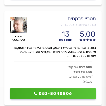
מטביי פרקטים
נבדק לאחרונה ב-
19.11.2025
13
5.00
מטביי
חוות דעת
סיניאבסקי
החברה מנוהלת ע'י מטביי שינאבסקי ומספקת שירותי מכירה והתקנת
פרקטים ברמה הגבוהה ביותר עם צוות מקצועי, אמין והוגן. נותנים
אחריות על כל עבודה. ...
חוות דעת של קורין
5.00
״היה שרותי ואדיב.
מומלץ.״
053-8040806