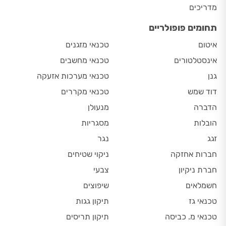
מדריכים
תחומים פופולריים
איטום
טכנאי מזגנים
אינסטלטורים
טכנאי מחשבים
גנן
טכנאי מערכות אזעקה
דוד שמש
טכנאי מקררים
הדברה
מנעולן
הובלות
מסגריות
זגג
נגר
חברות אחזקה
ניקוי שטיחים
חברת ניקיון
צבעי
חשמלאים
שיפוצים
טכנאי גז
תיקון גגות
טכנאי מ. כביסה
תיקון תריסים