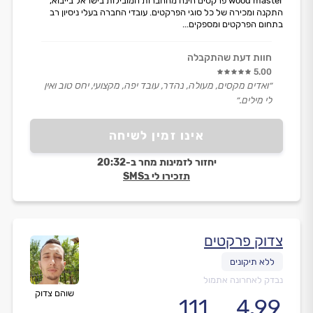
wood master פרקטים הינה מהחברות המובילות בישראל בייבוא,
התקנה ומכירה של כל סוגי הפרקטים. עובדי החברה בעלי ניסיון רב
בתחום הפרקטים ומספקים...
חוות דעת שהתקבלה
5.00
״ואדים מקסים, מעולה, נהדר, עובד יפה, מקצועי, יחס טוב ואין
לי מילים.״
אינו זמין לשיחה
יחזור לזמינות מחר ב-20:32
תזכירו לי בSMS
צדוק פרקטים
נבדק לאחרונה אתמול
שוהם צדוק
111
4.99