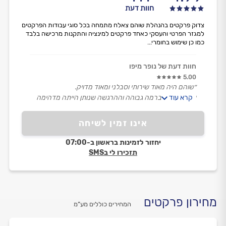
חוות דעת
צדוק פרקטים בהנהלת שוהם צאלח מתמחה בכל סוגי עבודות הפרקטים
למגזר הפרטי והעסקי כאחד פרקטים למינציה והתקנות מרכישה בלבד
כמו כן שימוש בחומרי...
חוות דעת של נופר מיפו
5.00
״שוהם היה מאוד שירותי וסבלני ומאוד מדויק.
קרא עוד
עשה עבודה ברמה גבוהה וההרגשה שנותן הייתה מדהימה
ולגמרי value for money.״
אינו זמין לשיחה
יחזור לזמינות בראשון ב-07:00
תזכירו לי בSMS
מחירון פרקטים
המחירים כוללים מע”מ