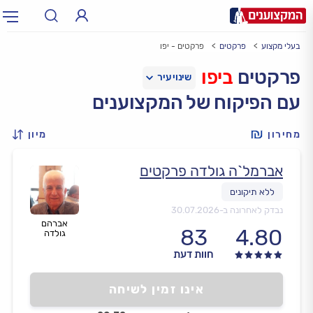
בעלי מקצוע
פרקטים
פרקטים - יפו
תחום:
אינסטלטור, חשמלאי…
תחום
פרקטים
ביפו
עם הפיקוח של המקצוענים
עיר:
תל אביב, חיפה…
עיר
מחירון
מיון
אברמל`ה גולדה פרקטים
נבדק לאחרונה ב-
30.07.2026
אברהם
83
4.80
גולדה
חוות דעת
אינו זמין לשיחה