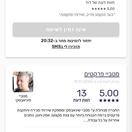
חוות דעת של דוד
5.00
״בעל מקצוע אדיב, שירותי ומקצועי.״
אינו זמין לשיחה
יחזור לזמינות מחר ב-20:32
תזכירו לי בSMS
מטביי פרקטים
נבדק לאחרונה ב-
19.11.2025
13
5.00
מטביי
חוות דעת
סיניאבסקי
החברה מנוהלת ע'י מטביי שינאבסקי ומספקת שירותי מכירה והתקנת
פרקטים ברמה הגבוהה ביותר עם צוות מקצועי, אמין והוגן. נותנים
אחריות על כל עבודה. ...