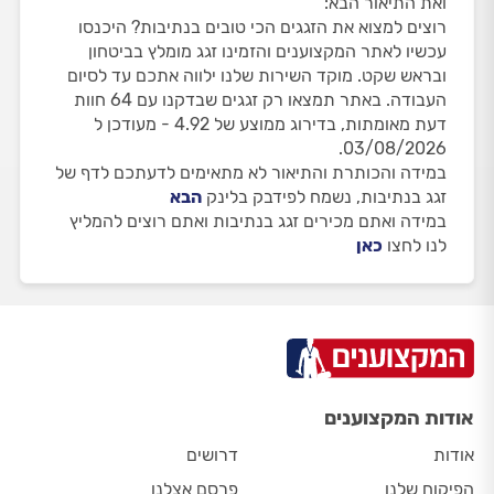
ואת התיאור הבא:
רוצים למצוא את הזגגים הכי טובים בנתיבות? היכנסו
עכשיו לאתר המקצוענים והזמינו זגג מומלץ בביטחון
ובראש שקט. מוקד השירות שלנו ילווה אתכם עד לסיום
העבודה. באתר תמצאו רק זגגים שבדקנו עם 64 חוות
דעת מאומתות, בדירוג ממוצע של 4.92 - מעודכן ל
03/08/2026.
במידה והכותרת והתיאור לא מתאימים לדעתכם לדף של
זגג בנתיבות, נשמח לפידבק בלינק
הבא
במידה ואתם מכירים זגג בנתיבות ואתם רוצים להמליץ
לנו לחצו
כאן
אודות המקצוענים
אודות
דרושים
הפיקוח שלנו
פרסם אצלנו