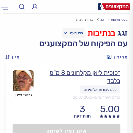
בעלי מקצוע
זגג
זגג - נתיבות
תחום:
אינסטלטור, חשמלאי…
תחום
זגג
בנתיבות
עם הפיקוח של המקצוענים
עיר:
תל אביב, חיפה…
עיר
מחירון
מיון
זכוכית ליאן מקלחונים 8 מ"מ
בלבד
גרגורי פייגין
נבדק לאחרונה ב-
26.07.2026
3
5.00
חוות דעת
אינו זמין לשיחה