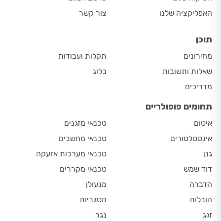
האפליקציה שלנו
צור קשר
תוכן
מחירונים
תקלות ועבודות
שאלות ותשובות
בלוג
מדריכים
תחומים פופולריים
איטום
טכנאי מזגנים
אינסטלטורים
טכנאי מחשבים
גנן
טכנאי מערכות אזעקה
דוד שמש
טכנאי מקררים
הדברה
מנעולן
הובלות
מסגריות
זגג
נגר