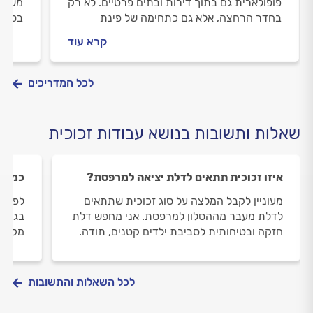
פופולארית גם בתוך דירות ובתים פרטיים. לא רק
משטחי
בחדר הרחצה, אלא גם כתחימה של פינת
בסוג 
עבודה, בחדרי ארונות וכיצירת חלל הפרדה של
זאת מ
קרא עוד
מרפסת מלאכותית. מה כדאי לדעת לפני?
החיפו
לפניכם המדריך.
לכל המדריכים
שאלות ותשובות בנושא עבודות זכוכית
איזו זכוכית תתאים לדלת יציאה למרפסת?
כמה ז
מעוניין לקבל המלצה על סוג זכוכית שתתאים
לפני 
לדלת מעבר מההסלון למרפסת. אני מחפש דלת
בגלל 
חזקה ובטיחותית לסביבת ילדים קטנים, תודה.
מקצוע
לכל השאלות והתשובות