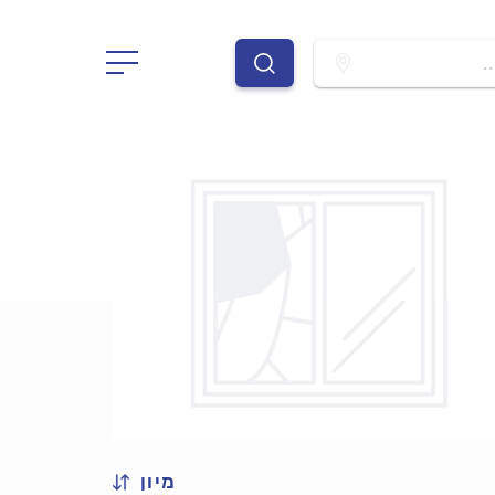
.
מיון