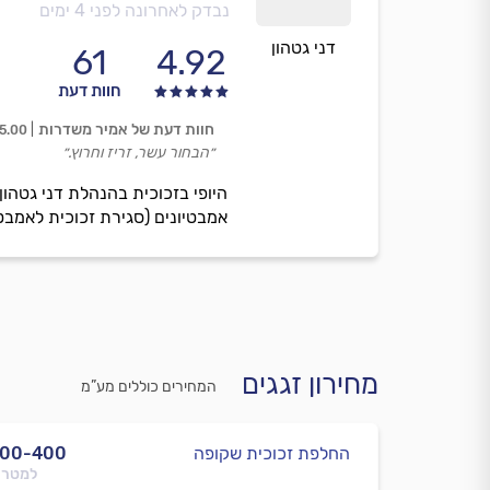
נבדק לאחרונה לפני 4 ימים
דני גטהון
61
4.92
חוות דעת
חוות דעת של אמיר משדרות
5.00
״הבחור עשר, זריז וחרוץ.״
היופי בזכוכית בהנהלת דני גטהון
אמבטיונים (סגירת זכוכית לאמבטיה
מחירון זגגים
המחירים כוללים מע”מ
החלפת זכוכית שקופה
300-400
למטר 