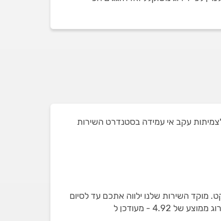
אנו מהמקצוענים לצמיתות עקב אי עמידה בסטנדרט השירות
ט. מוקד השירות שלנו ילווה אתכם עד לסיום
העבודה. באתר מופיעים רק זגגים שבדקנו עם 64 חוות דעת מאומתות על תיקון והתקנה של חלונות וזכוכית, בדירוג ממוצע של 4.92 - מעודכן ל