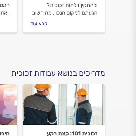
ולהתקין דלתות זכוכית?
המטבח
הגעתם למקום הנכון. מה חשוב
, אתם
לדעת לפני שמזמינים זגג, איך
לדעת
קרא עוד
מתנהלים מולו וכמה זה יעלה
זכוכי
לכם? כל התשובות בפנים.
זה י
בפנים
מדריכים בנושא עבודות זכוכית
זכוכית 101: קצת רקע
חיפו