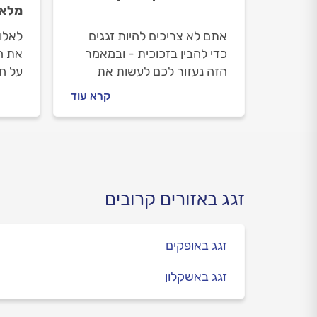
מלא
אתם לא צריכים להיות זגגים
לאלו
כדי להבין בזכוכית - ובמאמר
את ה
הזה נעזור לכם לעשות את
על חי
הצעד הראשון. נסביר מהי
נסביר
קרא עוד
זכוכית, מהם סוגי הזכוכית
זכוכי
השונים, כיצד מייצרים זכוכית
זכוכי
ומה עושים איתה
חיפוי
זגג באזורים קרובים
זגג באופקים
זגג באשקלון