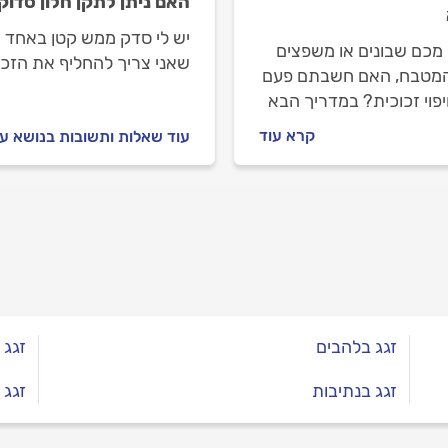
האם ניתן לתקן חלון סדוק
יש לי סדק ממש קטן באחד מ
 מכם שבונים או משפצים
שאני צריך להחליף את הזכ
מטבח, האם חשבתם פעם
פוי זכוכית? במדריך הבא
 איך מתקינים חיפוי
קרא עוד
עוד שאלות ותשובות בנושא עב
ת במטבח, איך בוחרים
ת לחיפוי ומה היתרונות של
 זכוכית למטבח?
זגג בלהבים
זגג 
זגג בנתיבות
זגג 