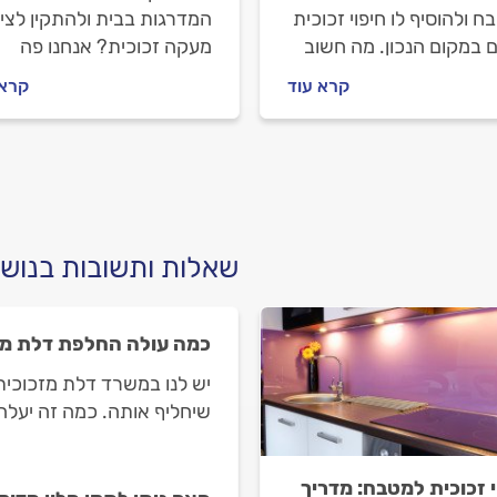
 ולהוסיף לו חיפוי זכוכית
המדרגות בבית ולהתקין לציד
 במקום הנכון. מה חשוב
מעקה זכוכית? אנחנו פה
 לפני שמזמינים מעצב
בשבילכם. מה חשוב לדעת ל
קרא עוד
קרא 
ת, איך מתנהלים מולו וכמה
שמזמינים זגג, איך מתנהלים
עלה לכם? כל התשובות
מולו וכמה זה יעלה לכם? כל
.
התשובות בפנים.
שאלות ותשובות בנושא
כמה עולה החלפת דלת מז
יש לנו במשרד דלת מזכוכית 
שיחליף אותה. כמה זה יעלה 
י זכוכית למטבח: מדריך