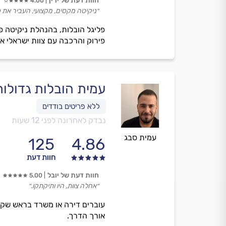
חוות דעת של ירין
4.00
״ניקיטה מקסים, מקצועי, העביר את 
פירוק והרכבה עם צוות ישראלי אמי
עמית הובלות גדולות
נבדק לאחרונה לפני 12 שעות
עמית סבג
125
4.86
חוות דעת
חוות דעת של יובל
5.00
״אחלה צוות, היו ותיקתקו.״
עוברים דירה או משרד בראש שקט 
אורך הדרך.