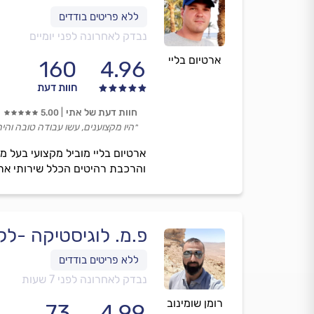
נבדק לאחרונה לפני יומיים
ארטיום בליי
160
4.96
חוות דעת
חוות דעת של אתי
5.00
״היו מקצוענים, עשו עבודה טובה והיה
ארטיום בליי מוביל מקצועי בעל 
והרכבת רהיטים הכלל שירותי אר
פ.מ. לוגיסטיקה -לל
נבדק לאחרונה לפני 7 שעות
רומן שומינוב
73
4.99