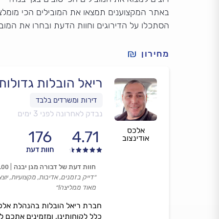
באתר המקצוענים תמצאו את המובילים הכי מומלצים
הסתכלו על הדירוגים וחוות הדעת ובחרו את המוב
מחירון
ריאל הובלות גדולות
נבדק לאחרונה לפני 3 ימים
אלכס
176
4.71
אודינצוב
חוות דעת
חוות דעת של דבורה מגן יבנה
.00
״דייק בזמנים, אדיבות, מקצועיות, יוצ
מאוד ממליצה!״
חברת ריאל הובלות בהנהלת אלכס 
כלל לקוחותינו, ומזמינים אתכם ל