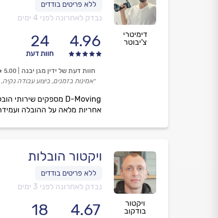
נבדק לאחרונה לפני 4 ימים
דימיטרי
24
4.96
צ'יבוטר
חוות דעת
חוות דעת של ידין מגן יבנה
5.00
״אמינות בזמנים, ביצוע עבודה נקיה
D-Moving מספקים שירות
אחריות מלאה על ההובלה ועמידה ב
ויקטור הובלות
נבדק לאחרונה לפני 3 ימים
ויקטור
18
4.67
בודקוב