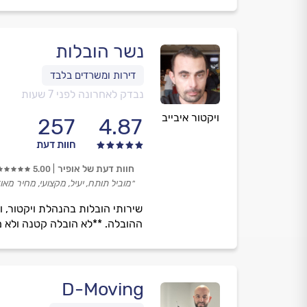
נשר הובלות
נבדק לאחרונה לפני 7 שעות
ויקטור איבייב
257
4.87
חוות דעת
חוות דעת של אופיר
5.00
״מוביל תותח, יעיל, מקצועי, מחיר מאוד
ההובלה. **לא הובלה קטנה ולא מנוף ** 17 שנות ניסיון של שירות ועמידה בזמנים. 
D-Moving