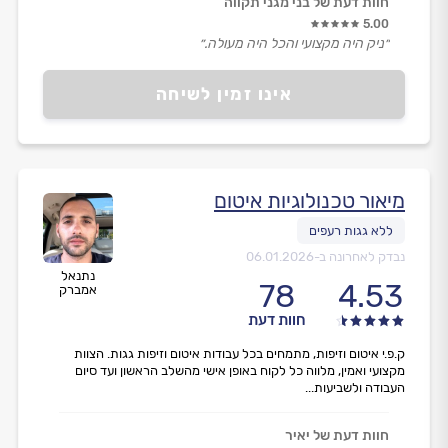
חוות דעת של בני מגני תקווה
5.00
״ניק היה מקצועי והכל היה מעולה.״
אינו זמין לשיחה
מיאור טכנולוגיות איטום
נבדק לאחרונה ב-
06.01.2026
נתנאל
78
4.53
אמברק
חוות דעת
ק.פ.י איטום וזיפות, מתמחים בכל עבודות איטום וזיפות גגות. הצוות
מקצועי ואמין, מלווה כל לקוח באופן אישי מהשלב הראשון ועד סיום
העבודה ולשביעות...
חוות דעת של יאיר