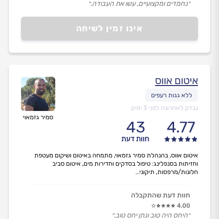
״נחמדים ומקצועיים, עשו את העבודה.״
אינו זמין לשיחה
איטום אווס
נבדק לאחרונה לפני 3 ימים
סמיר גזמאוי
43
4.77
חוות דעת
איטום אווס, בהנהלת סמיר גזמאוי, מתמחה באיטום ושיקום מעטפת
וחזיתות בסנפלינג: טיפול בסדקים וחדירות מים, איטום סביב
חלונות/מרפסות, תיקוני...
חוות דעת שהתקבלה
4.00
״היחס היה טוב ונתן יחס טוב.״