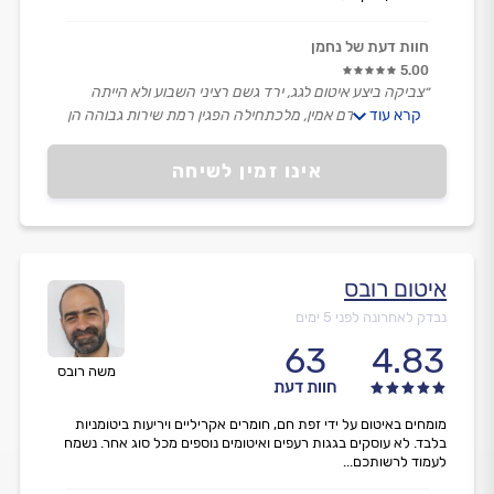
חוות דעת של נחמן
5.00
״צביקה ביצע איטום לגג, ירד גשם רציני השבוע ולא הייתה
קרא עוד
נזילה, הוא אדם אמין, מלכתחילה הפגין רמת שירות גבוהה הן
בתקשורת והן בעבודה, תודה רבה.״
אינו זמין לשיחה
איטום רובס
נבדק לאחרונה לפני 5 ימים
63
4.83
משה רובס
חוות דעת
מומחים באיטום על ידי זפת חם, חומרים אקריליים ויריעות ביטומניות
בלבד. לא עוסקים בגגות רעפים ואיטומים נוספים מכל סוג אחר. נשמח
לעמוד לרשותכם...