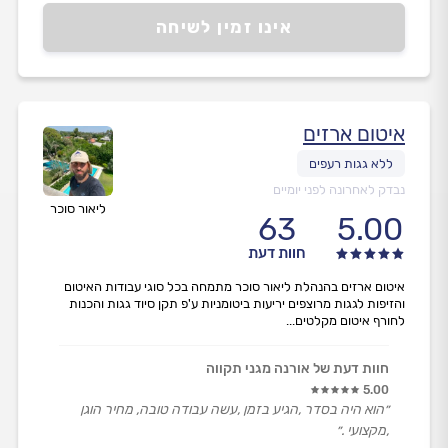
אינו זמין לשיחה
איטום ארזים
נבדק לאחרונה לפני יומיים
ליאור סוכר
63
5.00
חוות דעת
איטום ארזים בהנהלת ליאור סוכר מתמחה בכל סוגי עבודות האיטום
והזיפות לגגות מרוצפים יריעות ביטומניות ע'פ תקן סיוד גגות והכנות
לחורף איטום מקלטים...
חוות דעת של אורנה מגני תקווה
5.00
״הוא היה בסדר ,הגיע בזמן ,עשה עבודה טובה, מחיר הוגן
,מקצועי .״