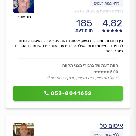
נבדק לאחרונה ב-
29.07.2026
דוד מוסרי
185
4.82
חוות דעת
בין החברות המובילות בשוק איטום הגגות עם ידע רב באיטום. עבודות
לבתים פרטיים ומוסדות. אצלנו עובדים עם החומרים האיכותיים והטובים
ביותר, רמת...
חוות דעת של גרגורי מגני תקווה
5.00
״בעל המקצוע היה מקצועי, ונתן שירות טוב!״
053-8041652
איטום טל