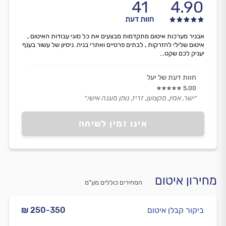
41
4.90
חוות דעת
אבניר מערכות איטום מתקדמות מבצעים את כל סוגי עבודות האיטום ,
איטום שלילי להזרקות , לבתים פרטיים ואתרי בניה. ניסיון של עשור בענף
יעניק לכם שקט...
חוות דעת של יעל
5.00
״ישר, אמין, מקצוען, זריז, נותן מענה אישי.״
אינו זמין לשיחה
מחירון איטום
המחירים כוללים מע”מ
ביקור קבלן איטום
₪ 250-350