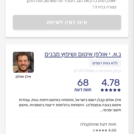
״אופק הגיע בדק את הגג, הסביר מה עשו טוב ומה לתקן
בצורה ברורה.״
אינו זמין לשיחה
נ.א. י אולפן איטום ושיפוץ מבנים
נבדק לאחרונה ב-
27.07.2026
אילן אולפן
68
4.78
חוות דעת
אילן אולפן קבלן רשום בישראל, מתמחה באיטום וזיפות גגות, עבודות
איטום בגובה ובסנפלינג. התמחות בהלחמת יריעות ביטומניות ,איטום
חיצוני ופנימי....
חוות דעת שהתקבלה
4.00