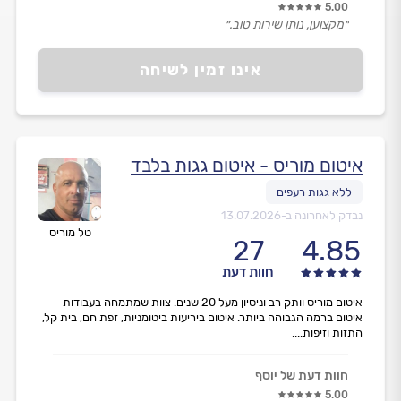
5.00
״מקצוען, נותן שירות טוב.״
אינו זמין לשיחה
איטום מוריס - איטום גגות בלבד
נבדק לאחרונה ב-
13.07.2026
טל מוריס
27
4.85
חוות דעת
איטום מוריס וותק רב וניסיון מעל 20 שנים. צוות שמתמחה בעבודות
איטום ברמה הגבוהה ביותר. איטום ביריעות ביטומניות, זפת חם, בית קל,
התזות וזיפות....
חוות דעת של יוסף
5.00