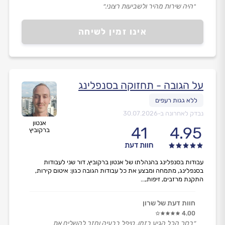
״היה שירות מהיר ולשביעות רצוני.״
אינו זמין לשיחה
על הגובה - תחזוקה בסנפלינג
נבדק לאחרונה ב-
30.07.2026
אנטון
41
4.95
ברקוביץ
חוות דעת
עבודות בסנפלינג בהנהלתו של אנטון ברקוביץ, דור שני לעבודות
בסנפלינג, מתמחה ומבצע את כל עבודות הגובה כגון: איטום קירות,
התקנת מרזבים, זיפות,...
חוות דעת של שרון
4.00
״בסך הכל הגיע בזמן, טיפל בבעיה וחזר להשלים את