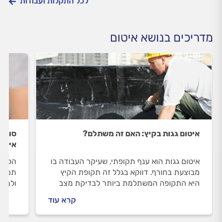
לכל התקלות ועבודות
מדריכים בנושא איטום
איטום גגות בקיץ: האם זה משתלם?
סובלי
איטום
איטום גגות הוא ענף תקופתי, שעיקר העבודה בו
הסדק 
מבוצעת בחורף. דווקא בגלל זה תקופת הקיץ
תמים,
היא התקופה המשתלמת ביותר לבדיקת מצב
ולנזק
הגג ואיטומו – דבר שיחסוך לכם עשרות אלפי
גורם 
קרא עוד
שקלים.
תחזוק