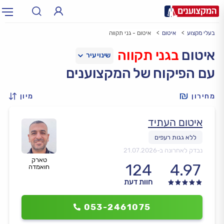
בעלי מקצוע
איטום
איטום - גני תקווה
תחום:
אינסטלטור, חשמלאי…
תחום
איטום
בגני תקווה
עם הפיקוח של המקצוענים
עיר:
תל אביב, חיפה…
עיר
מחירון
מיון
איטום העתיד
נבדק לאחרונה ב-
21.07.2026
טארק
124
4.97
חואמדה
חוות דעת
053-2461075