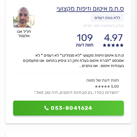
ס.ח.מ איטום וזיפות מקצועי
נבדק לאחרונה לפני יומיים
חליל אבו
109
4.97
אלעסל
חוות דעת
ס.ח.מ איטום וזיפות מקצועי *לא סנפלינג* לא רעפים * לא
אסבסט *חברת איטום בעלת ותק רב וניסיון בתחום. אנו מתעסקים
בעבודות איטום . אנו נותנים...
חוות דעת של משה
5.00
״השירות בסדר, גם מבחינת הזמנים, היה טוב מאד.״
053-8041624