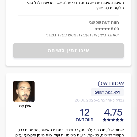
האיטום, איטום מבנים, גגות, חדרי ממ'ד, אשר מבצעים לכל סוגי
הלקוחות לפי צורך....
חוות דעת של שני
5.00
״מוהנד ביצע את העבודה ממש בסדר גמור.״
אינו זמין לשיחה
איטום אילן
נבדק לאחרונה ב-
28.06.2026
אילן קנג'י
12
4.75
חוות דעת
איטום אילן, חברה בעלת ותק רב וניסיון בתחום האיטום, מתמחים בכל
הקשור לאיטום, בט-קל, יריעות ביטומניות ועוד. צוות מיומן ומקצועי יעניק