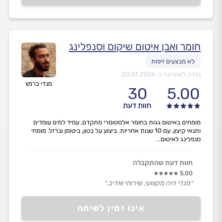
חומר ואבן איטום שיקום וסנפלינג
נבדק לאחרונה ב-
20.07.2026
מנדי ברמץ
30
5.00
חוות דעת
מומחים באיטום גגות בחומר אלסטומרי מתקדם, עמיד למים עומדים
ותנאי קיצון, עם 10 שנות אחריות. ביצוע על בטון, ביטומן וברזל. מומחי
סנפלינג לאיטום...
חוות דעת שהתקבלה
5.00
״מנדי היה מקצועי, שירותי ואדיב.״
אינו זמין לשיחה