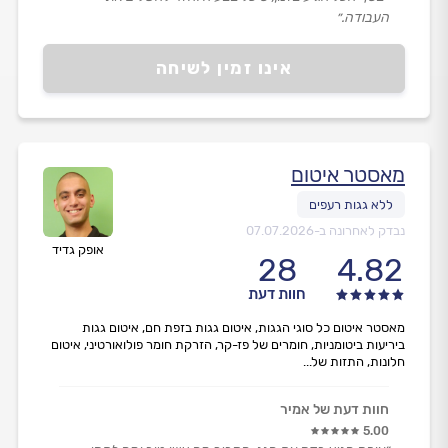
העבודה.״
אינו זמין לשיחה
מאסטר איטום
נבדק לאחרונה ב-
07.07.2026
אופק גדיד
28
4.82
חוות דעת
מאסטר איטום כל סוגי הגגות, איטום גגות בזפת חם, איטום גגות
ביריעות ביטומניות, חומרים של פז-קר, הזרקת חומר פולואורטיני, איטום
חלונות, התזות של...
חוות דעת של אמיר
5.00