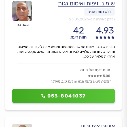
ש.מ.נ. זיפות ואיטום גגות
נבדק לאחרונה ב-
23.06.2026
משה נגר
42
4.93
חוות דעת
חברת ש.מ.נ.- אוטם מורשה המתמחה ומבצע את כל עבודות האיטום
והזיפות. פתרונות מלאים לבידוד, איטום גגות, מרתפים, מקלטים ועוד.
אחריות מלאה על כל...
חוות דעת של רוזה
5.00
״משה הגיע בזמן ונתן שירות טוב מאוד.״
053-8041037
איטום צפרירים