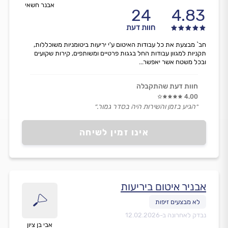
אבנר חשאי
24
4.83
חוות דעת
חב` מבצעת את כל עבודות האיטום ע'י יריעות ביטומניות משוכללות,
תקניות למגוון עבודות החל בגגות פרטיים ומשותפים, קירות שקועים
ובכל משטח אשר יאפשר...
חוות דעת שהתקבלה
4.00
״הגיע בזמן והשירות היה בסדר גמור.״
אינו זמין לשיחה
אבניר איטום ביריעות
נבדק לאחרונה ב-
12.02.2026
אבי בן ציון