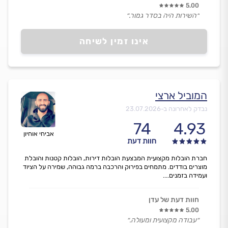
5.00
״השירות היה בסדר גמור.״
אינו זמין לשיחה
המוביל ארצי
נבדק לאחרונה ב-
23.07.2026
74
4.93
אביחי אוחיון
חוות דעת
חברת הובלות מקצועית המבצעת הובלות דירות, הובלות קטנות והובלת
מוצרים בודדים. מתמחים בפירוק והרכבה ברמה גבוהה, שמירה על הציוד
ועמידה בזמנים....
חוות דעת של עדן
5.00
״עבודה מקצועית ומעולה.״