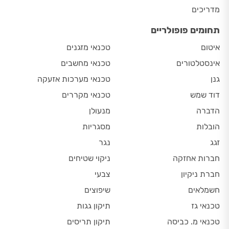
מדריכים
תחומים פופולריים
איטום
טכנאי מזגנים
אינסטלטורים
טכנאי מחשבים
גנן
טכנאי מערכות אזעקה
דוד שמש
טכנאי מקררים
הדברה
מנעולן
הובלות
מסגריות
זגג
נגר
חברות אחזקה
ניקוי שטיחים
חברת ניקיון
צבעי
חשמלאים
שיפוצים
טכנאי גז
תיקון גגות
טכנאי מ. כביסה
תיקון תריסים