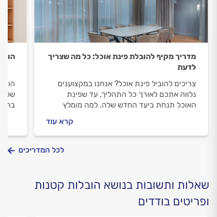
מדריך מקיף להובלת פינת אוכל: כל מה שצריך
הובלת
לדעת
צריכים להוביל פינת אוכל? אנחנו במקצוענים
הובלת
נלווה אתכם לאורך כל התהליך, עד שפינת
שלמה,
האוכל תנחת ביעד החדש שלה. למה מומלץ
בהובל
להזמין מוביל מקצועי וכמה זה יעלה לכם? כל
קיימת
קרא עוד
התשובות.
הארון
מוביל
מסודר
לכל המדריכים
שאלות ותשובות בנושא הובלות קטנות
ופריטים בודדים