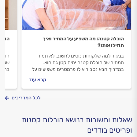
הובלה קטנה: מה משפיע על המחיר ואיך
הובלת
תוזילו אותו?
בניגוד למה שלקוחות נוטים לחשוב, לא תמיד
הובלת
המחיר של הובלה קטנה יהיה קטן גם הוא.
שלמה,
במדריך הבא נסביר אילו פרמטרים משפיעים על
בהובל
מחיר הובלה קטנה וגם, איך תוכלו לחסוך במחיר
קיימת
קרא עוד
של ההובלה? מתחילים.
הארון
מוביל
מסודר
לכל המדריכים
שאלות ותשובות בנושא הובלות קטנות
ופריטים בודדים