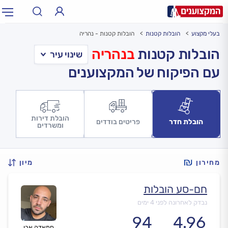
בעלי מקצוע
הובלות קטנות
הובלות קטנות - נהריה
תחום:
אינסטלטור, חשמלאי…
תחום
הובלות קטנות
בנהריה
עם הפיקוח של המקצוענים
עיר:
תל אביב, חיפה…
עיר
הובלת דירות
הובלת חדר
פריטים בודדים
ומשרדים
מחירון
מיון
חם-סע הובלות
נבדק לאחרונה לפני 4 ימים
94
4.96
חמאדה אבו