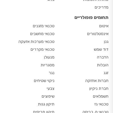
מדריכים
תחומים פופולריים
איטום
טכנאי מזגנים
אינסטלטורים
טכנאי מחשבים
גנן
טכנאי מערכות אזעקה
דוד שמש
טכנאי מקררים
הדברה
מנעולן
הובלות
מסגריות
זגג
נגר
חברות אחזקה
ניקוי שטיחים
חברת ניקיון
צבעי
חשמלאים
שיפוצים
טכנאי גז
תיקון גגות
טכנאי מ. כביסה
תיקון תריסים