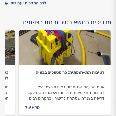
לכל התקלות ועבודות
מדריכים בנושא רטיבות תת רצפתית
רטיבות תת-רצפתית: כך מטפלים בבעיה
כל מ
לריצו
אחת הבעיות הנסתרות באינסטלציה היא
חושדי
רטיבות תת-רצפתית. לרוב היא מתרחשת עקב
הזמן 
דליפה בצנרת שמתחת לריצוף, ובמקרים רבים
הסימנ
קשה להבחין בבעיה עד שהיא צצה וצפה על פני
הכלים
קרא עוד
השטח. כך תאבחנו ותטפלו ברטיבות
של מק
תת-רצפתית
איתור