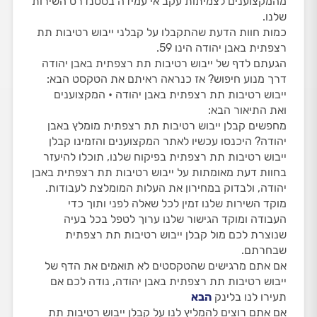
מהמקצוענים לצמיתות עקב אי עמידה בסטנדרט השירות
שלנו.
כמות חוות הדעת שהתקבלו על קבלני ייבוש רטיבות תת
רצפתית באבן יהודה הינו 59.
הגעתם לדף של ייבוש רטיבות תת רצפתית באבן יהודה
דרך מנוע חיפוש? אז כנראה ראיתם את הטקסט הבא:
ייבוש רטיבות תת רצפתית באבן יהודה • המקצוענים
ואת התיאור הבא:
מחפשים קבלן ייבוש רטיבות תת רצפתית מומלץ באבן
יהודה? היכנסו עכשיו לאתר המקצוענים והזמינו קבלן
ייבוש רטיבות תת רצפתית בפיקוח שלנו, תוכלו להיעזר
בחוות דעת מאומתות על ייבוש רטיבות תת רצפתית באבן
יהודה, ולבדוק במחירון את העלות המומלצת לעבודות.
מוקד השירות שלנו זמין לכל שאלה לפני ותוך כדי
העבודה ומוקד הגישור שלנו ערוך לטפל בכל בעיה
שנוצרת לכם מול קבלן ייבוש רטיבות תת רצפתית
שבחרתם.
אם אתם מרגישים שהטקסטים לא תואמים את הדף של
ייבוש רטיבות תת רצפתית באבן יהודה, נודה לכם אם
תעירו לנו בלינק
הבא
אם אתם רוצים להמליץ לנו על קבלן ייבוש רטיבות תת