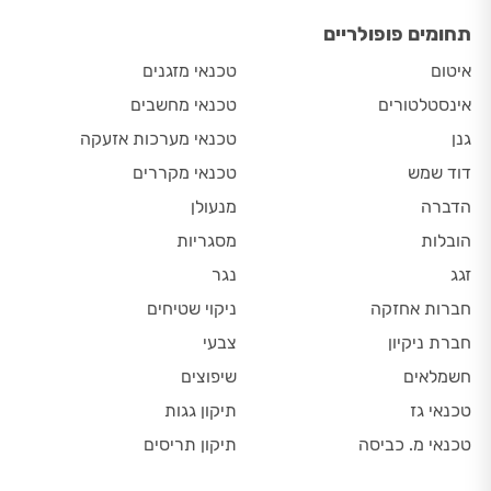
תחומים פופולריים
איטום
טכנאי מזגנים
אינסטלטורים
טכנאי מחשבים
גנן
טכנאי מערכות אזעקה
דוד שמש
טכנאי מקררים
הדברה
מנעולן
הובלות
מסגריות
זגג
נגר
חברות אחזקה
ניקוי שטיחים
חברת ניקיון
צבעי
חשמלאים
שיפוצים
טכנאי גז
תיקון גגות
טכנאי מ. כביסה
תיקון תריסים