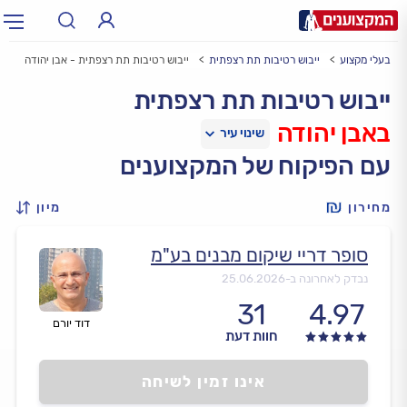
בעלי מקצוע
ייבוש רטיבות תת רצפתית
ייבוש רטיבות תת רצפתית - אבן יהודה
תחום:
אינסטלטור, חשמלאי…
תחום
ייבוש רטיבות תת רצפתית
באבן יהודה
עיר:
תל אביב, חיפה…
עיר
עם הפיקוח של המקצוענים
מחירון
מיון
סופר דריי שיקום מבנים בע"מ
נבדק לאחרונה ב-
25.06.2026
31
4.97
דוד יורם
חוות דעת
אינו זמין לשיחה