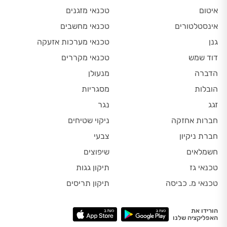
איטום
טכנאי מזגנים
אינסטלטורים
טכנאי מחשבים
גנן
טכנאי מערכות אזעקה
דוד שמש
טכנאי מקררים
הדברה
מנעולן
הובלות
מסגריות
זגג
נגר
חברות אחזקה
ניקוי שטיחים
חברת ניקיון
צבעי
חשמלאים
שיפוצים
טכנאי גז
תיקון גגות
טכנאי מ. כביסה
תיקון תריסים
הורידו את
האפליקציה שלנו