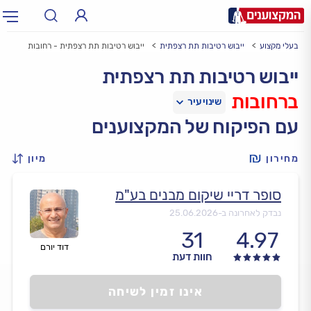
בעלי מקצוע
ייבוש רטיבות תת רצפתית
ייבוש רטיבות תת רצפתית - רחובות
תחום:
אינסטלטור, חשמלאי…
תחום
ייבוש רטיבות תת רצפתית
ברחובות
עיר:
תל אביב, חיפה…
עיר
עם הפיקוח של המקצוענים
מחירון
מיון
סופר דריי שיקום מבנים בע"מ
נבדק לאחרונה ב-
25.06.2026
31
4.97
דוד יורם
חוות דעת
אינו זמין לשיחה