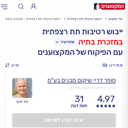
בעלי מקצוע
ייבוש רטיבות תת רצפתית
ייבוש רטיבות תת רצפתית - מזכרת בתיה
תחום:
אינסטלטור, חשמלאי…
תחום
ייבוש רטיבות תת רצפתית
במזכרת בתיה
עיר:
תל אביב, חיפה…
עיר
עם הפיקוח של המקצוענים
מחירון
מיון
סופר דריי שיקום מבנים בע"מ
נבדק לאחרונה ב-
25.06.2026
31
4.97
דוד יורם
חוות דעת
אינו זמין לשיחה