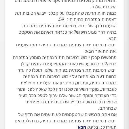
הוצאנו מהמקצוענים לצמיתות עקב אי עמידה בסטנדרט
השירות שלנו.
כמות חוות הדעת שהתקבלו על קבלני ייבוש רטיבות תת
רצפתית במזכרת בתיה הינו 59.
הגעתם לדף של ייבוש רטיבות תת רצפתית במזכרת
בתיה דרך מנוע חיפוש? אז כנראה ראיתם את הטקסט
הבא:
ייבוש רטיבות תת רצפתית במזכרת בתיה • המקצוענים
ואת התיאור הבא:
מחפשים קבלן ייבוש רטיבות תת רצפתית מומלץ במזכרת
בתיה? היכנסו עכשיו לאתר המקצוענים והזמינו קבלן
ייבוש רטיבות תת רצפתית בפיקוח שלנו, תוכלו להיעזר
בחוות דעת מאומתות על ייבוש רטיבות תת רצפתית
במזכרת בתיה, ולבדוק במחירון את העלות המומלצת
לעבודות. מוקד השירות שלנו זמין לכל שאלה לפני ותוך
כדי העבודה ומוקד הגישור שלנו ערוך לטפל בכל בעיה
שנוצרת לכם מול קבלן ייבוש רטיבות תת רצפתית
שבחרתם.
אם אתם מרגישים שהטקסטים לא תואמים את הדף של
ייבוש רטיבות תת רצפתית במזכרת בתיה, נודה לכם אם
תעירו לנו בלינק
הבא