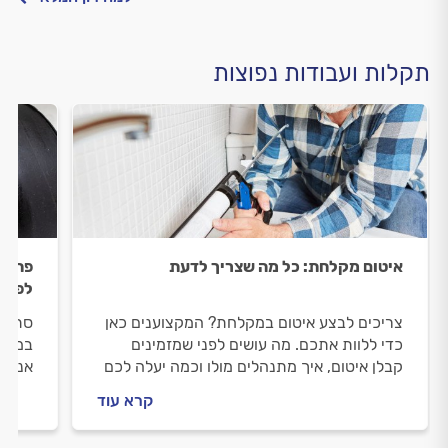
תקלות ועבודות נפוצות
איטום מקלחת: כל מה שצריך לדעת
פתיח
לפתרו
צריכים לבצע איטום במקלחת? המקצוענים כאן
סתימה
כדי ללוות אתכם. מה עושים לפני שמזמינים
במיוח
קבלן איטום, איך מתנהלים מולו וכמה יעלה לכם
אנחנו
האיטום? כל התשובות לפניכם.
תצליח
קרא עוד
האינס