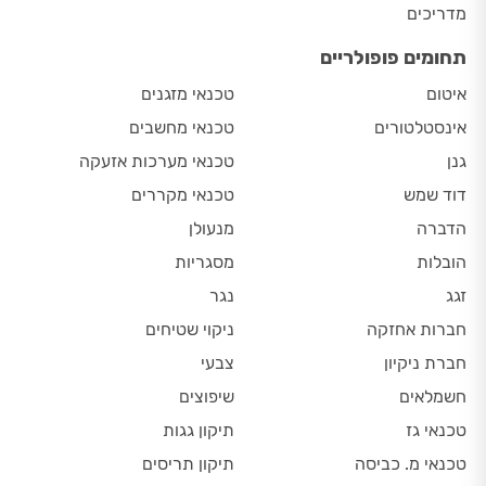
מדריכים
תחומים פופולריים
איטום
טכנאי מזגנים
אינסטלטורים
טכנאי מחשבים
גנן
טכנאי מערכות אזעקה
דוד שמש
טכנאי מקררים
הדברה
מנעולן
הובלות
מסגריות
זגג
נגר
חברות אחזקה
ניקוי שטיחים
חברת ניקיון
צבעי
חשמלאים
שיפוצים
טכנאי גז
תיקון גגות
טכנאי מ. כביסה
תיקון תריסים