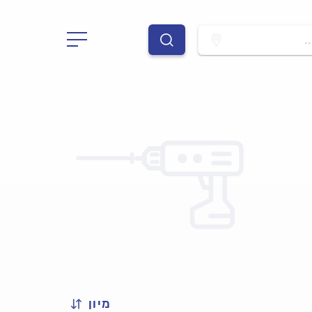
.
מיון