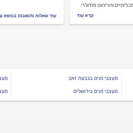
ליתיים והריהוט מודולרי
ל ביתי קטן יכול להרגיש
קרא עוד
עוד שאלות ותשובות בנושא ע
 ונעים יותר למגורים. מהם
רים וכיצד ניתן להתמודד
? לפניכם מדריך שיגדיל
את הבית אם תיישמו אותו
מעצבי פנים בגבעת זאב
מעצב
מעצבי פנים בירושלים
מעצב