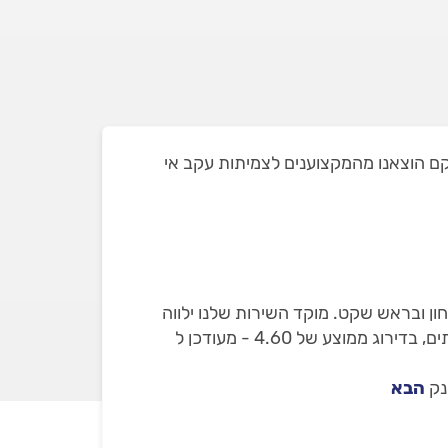
במעלה אדומים ושאת חלקם הוצאנו מהמקצוענים לצמיתות עקב אי
ן ובראש שקט. מוקד השירות שלנו ילווה
אתכם עד לסיום העבודה. באתר מופיעות רק מעצבי פנים שבדקנו עם 5 חוות דעת מאומתות על עבודות עיצוב בתים, בדירוג ממוצע של 4.60 - מעודכן ל
נק
הבא