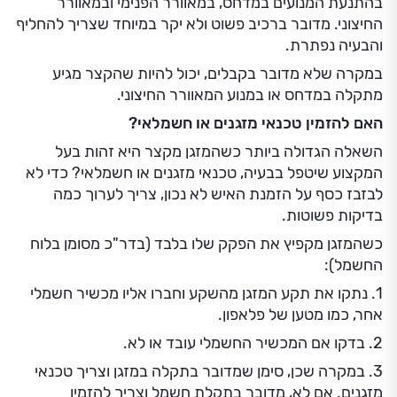
בהתנעת המנועים במדחס, במאוורר הפנימי ובמאוורר
החיצוני. מדובר ברכיב פשוט ולא יקר במיוחד שצריך להחליף
והבעיה נפתרת.
במקרה שלא מדובר בקבלים, יכול להיות שהקצר מגיע
מתקלה במדחס או במנוע המאוורר החיצוני.
האם להזמין טכנאי מזגנים או חשמלאי?
השאלה הגדולה ביותר כשהמזגן מקצר היא זהות בעל
המקצוע שיטפל בבעיה, טכנאי מזגנים או חשמלאי? כדי לא
לבזבז כסף על הזמנת האיש לא נכון, צריך לערוך כמה
בדיקות פשוטות.
כשהמזגן מקפיץ את הפקק שלו בלבד (בדר"כ מסומן בלוח
החשמל):
1. נתקו את תקע המזגן מהשקע וחברו אליו מכשיר חשמלי
אחר, כמו מטען של פלאפון.
2. בדקו אם המכשיר החשמלי עובד או לא.
3. במקרה שכן, סימן שמדובר בתקלה במזגן וצריך טכנאי
מזגנים. אם לא, מדובר בתקלת חשמל וצריך להזמין