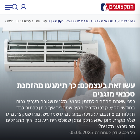
בעלי מקצוע
טכנאי מזגנים
מדריכים בנושא תיקון מזגן
עשו זאת בעצמכם: כך תימנעו מה
תחום:
תחום
עיר:
תל אביב, חיפה…
עיר
עשו זאת בעצמכם: כך תימנעו מהזמנת
טכנאי מזגנים
לפני שאתם ממהרים להזמין טכנאי מזגנים שגובה תעריף גבוה
בחודשי הקיץ, קבלו מדריך מקיף שמסביר איך ניתן לפתור לבד
תקלות נפוצות במזגן: נזילה במזגן, מזגן שמרעיש, מזגן שמקצר, מזגן
שלא מקרר, מזגן שלא נדלק ומזגן שפולט ריח רע. וגם: איך מתנהלים
מול טכנאי מזגנים?
גיל פלג, עודכן לאחרונה: 05.05.2025