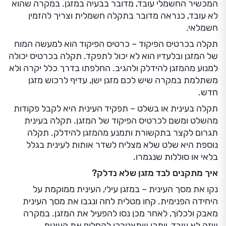
המכשיר החשמלי עובד, מדובר בבעיה במזגן. במקרה שהוא
לא עובד, כנראה מדובר בתקלה חשמלית וצריך להזמין
חשמלאי.
תקלה בכרטיס הפיקוד – כרטיס הפיקוד הוא למעשה המוח
של המזגן ובלעדיו הוא לא יכול לתפקד. תקלה בכרטיס יכולה
למנוע מהמזגן להידלק ולהגיב. החלפתו בדרך כלל יקרה ולא
משתלמת במקרה שיש לכם מזגן ישן, עדיף לרכוש מזגן
חדש.
תקלה בעינית או בשלט – תפקיד העינית היא לקבל פקודות
מהשלט ומשם לכרטיס הפיקוד של המזגן. תקלה בעינית
תגרום לקצר בתקשורת ותמנע מהמזגן להידלק. תקלה
נוספת היא שלט שלא מצליח לשדר אותות לעינית בגלל
בלאי או סוללות שנגמרו.
איך מתקנים לבד מזגן שלא נדלק?
נקו את מסך העינית – במזגן עילי, העינית ממוקמת על
היחידה הפנימית. קחו מטלית לחה ונגבו את מסך העינית
מאבק ולכלוך, לאחר מכן נסו להפעיל את המזגן. במקרה
שזה לא עובד, ייתכן שתצטרכו להחליף את העינית.