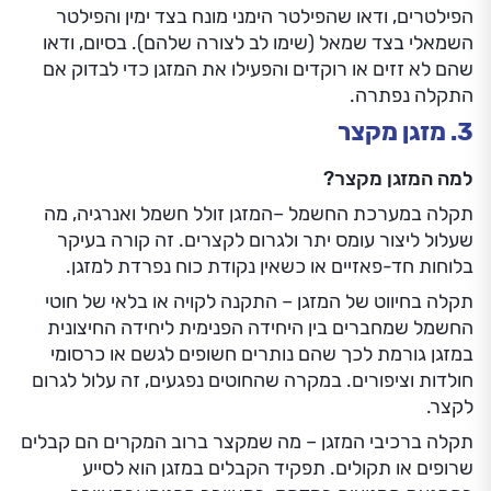
הפילטרים, ודאו שהפילטר הימני מונח בצד ימין והפילטר
השמאלי בצד שמאל (שימו לב לצורה שלהם). בסיום, ודאו
שהם לא זזים או רוקדים והפעילו את המזגן כדי לבדוק אם
התקלה נפתרה.
3. מזגן מקצר
למה המזגן מקצר?
תקלה במערכת החשמל –המזגן זולל חשמל ואנרגיה, מה
שעלול ליצור עומס יתר ולגרום לקצרים. זה קורה בעיקר
בלוחות חד-פאזיים או כשאין נקודת כוח נפרדת למזגן.
תקלה בחיווט של המזגן – התקנה לקויה או בלאי של חוטי
החשמל שמחברים בין היחידה הפנימית ליחידה החיצונית
במזגן גורמת לכך שהם נותרים חשופים לגשם או כרסומי
חולדות וציפורים. במקרה שהחוטים נפגעים, זה עלול לגרום
לקצר.
תקלה ברכיבי המזגן – מה שמקצר ברוב המקרים הם קבלים
שרופים או תקולים. תפקיד הקבלים במזגן הוא לסייע