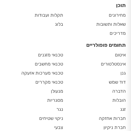
תוכן
מחירונים
תקלות ועבודות
שאלות ותשובות
בלוג
מדריכים
תחומים פופולריים
איטום
טכנאי מזגנים
אינסטלטורים
טכנאי מחשבים
גנן
טכנאי מערכות אזעקה
דוד שמש
טכנאי מקררים
הדברה
מנעולן
הובלות
מסגריות
זגג
נגר
חברות אחזקה
ניקוי שטיחים
חברת ניקיון
צבעי