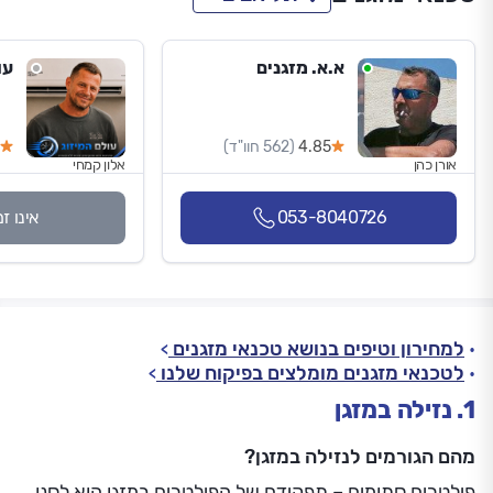
א.א. מזגנים
עו
4.85
(562 חוו"ד)
אורן כהן
אלון קמחי
053-8040726
אינו ז
למחירון וטיפים בנושא טכנאי מזגנים
לטכנאי מזגנים מומלצים בפיקוח שלנו
1. נזילה במזגן
מהם הגורמים לנזילה במזגן?
פילטרים סתומים – תפקידם של הפילטרים במזגן הוא לסנן