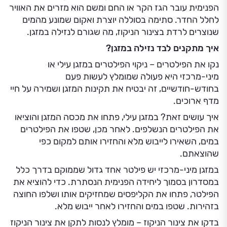
הפנימית עובר הגז הקר או החם ומשם הוא מזרים את האוויר
לחלל החדר. סתימה בסוללה יוצרת ואקום שמונע מהמים
שנוצרים לרדת בצינור הניקוז, מה שגורם לנזילה במזגן.
איך מתקנים לבד נזילה במזגן?
נקו את הפילטרים – ניקוי הפילטרים במזגן עילי או
מיני-מרכזי היא פעולה שמומלץ לעשות פעם
בחודש-חודשיים, זה יבטיח את תקינות המזגן ושמירה על חיי
מדף ארוכים.
איך עושים זאת? במזגן עילי, פתחו את מכסה המזגן והוציאו
את הפילטרים הנשלפים. לאחר מכן, שטפו את הפילטרים
במים, השאירו לייבוש מלא והחזירו אותם למקום כפי
שהוצאתם.
במזגן מיני-מרכזי יש פילטר אחד גדול שממוקם בדרך כלל
במסדרון בסמוך ליחידה הפנימית הנסתרת. כדי להוציא את
הפילטר, פתחו את הקליפסים שמחזיקים אותו ושלפו החוצה
בזהירות. שטפו במים והחזירו לאחר ייבוש מלא.
בדקו את צינור הניקוז – מומלץ לנסות לתקן את צינור הניקוז