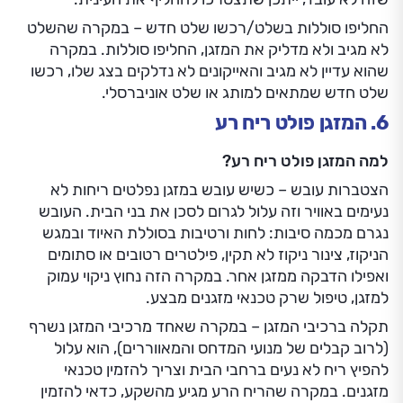
החליפו סוללות בשלט/רכשו שלט חדש – במקרה שהשלט
לא מגיב ולא מדליק את המזגן, החליפו סוללות. במקרה
שהוא עדיין לא מגיב והאייקונים לא נדלקים בצג שלו, רכשו
שלט חדש שמתאים למותג או שלט אוניברסלי.
6. המזגן פולט ריח רע
למה המזגן פולט ריח רע?
הצטברות עובש – כשיש עובש במזגן נפלטים ריחות לא
נעימים באוויר וזה עלול לגרום לסכן את בני הבית. העובש
נגרם מכמה סיבות: לחות ורטיבות בסוללת האיוד ובמגש
הניקוז, צינור ניקוז לא תקין, פילטרים רטובים או סתומים
ואפילו הדבקה ממזגן אחר. במקרה הזה נחוץ ניקוי עמוק
למזגן, טיפול שרק טכנאי מזגנים מבצע.
תקלה ברכיבי המזגן – במקרה שאחד מרכיבי המזגן נשרף
(לרוב קבלים של מנועי המדחס והמאווררים), הוא עלול
להפיץ ריח לא נעים ברחבי הבית וצריך להזמין טכנאי
מזגנים. במקרה שהריח הרע מגיע מהשקע, כדאי להזמין