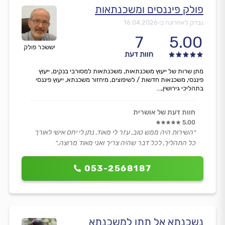
פולק פיננסים ומשכנתאות
נבדק לאחרונה ב-
16.04.2026
7
5.00
יששכר פולק
חוות דעת
מתן שרות של ייעוץ משכנתאות, משכנתאות למסורבי בנקים, ייעוץ
פיננסי, משכנאות חדשות / לשיפוצים, מיחזור משכנתא, ייעוץ פיננסי
בתהליכי גירושין,...
חוות דעת של אושרית
5.00
״השירות היה ממש טוב, עזר לי מאוד, נתן לי יחס אישי לאורך
כל התהליך, לכל דבר שהיה צריך ואני מאוד מרוצה.״
053-2568187
נשכנתא אל תתן למשכנתא