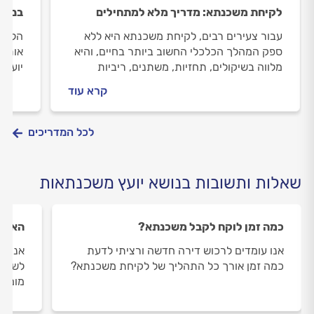
לקיחת משכנתא: מדריך מלא למתחילים
בניית
עבור צעירים רבים, לקיחת משכנתא היא ללא
הליך 
ספק המהלך הכלכלי החשוב ביותר בחיים, והיא
אותם 
מלווה בשיקולים, תחזיות, משתנים, ריביות
יועץ 
ובעיקר סימני שאלה רבים. במדריך הבא נסביר
עבורכ
קרא עוד
מה התנאים לקבלת משכנתא, כמה הון ראשוני
המתאי
צריך, אלו מסלולי משכנתא קיימים, מה זה
מיחזור משכנתא ומה זה ביטוח משכנתא?
לכל המדריכים
שאלות ותשובות בנושא יועץ משכנתאות
כמה זמן לוקח לקבל משכנתא?
האם כ
אנו עומדים לרכוש דירה חדשה ורציתי לדעת
אנו ע
כמה זמן אורך כל התהליך של לקיחת משכנתא?
לשלב 
מומלץ