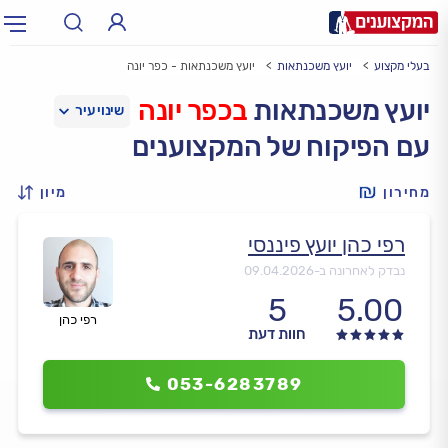
בעלי מקצוע
יועץ משכנתאות
יועץ משכנתאות - כפר יונה
תחום:
אינסטלטור, חשמלאי…
תחום
יועץ משכנתאות
בכפר יונה
עם הפיקוח של המקצוענים
עיר:
תל אביב, חיפה…
עיר
מחירון
מיון
רפי כהן יועץ פיננסי
נבדק לאחרונה ב-
09.04.2026
5
5.00
רפי כהן
חוות דעת
053-6283789