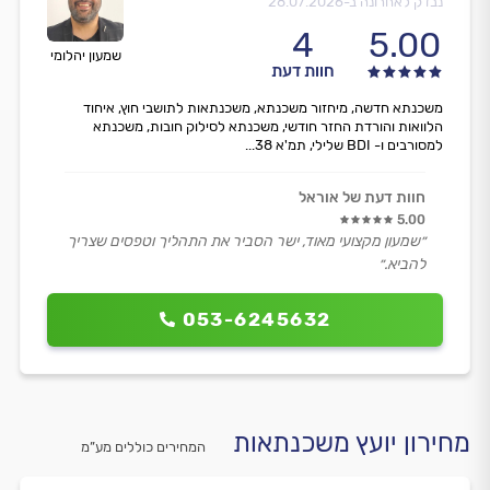
נבדק לאחרונה ב-
28.07.2026
4
5.00
שמעון יהלומי
חוות דעת
משכנתא חדשה, מיחזור משכנתא, משכנתאות לתושבי חוץ, איחוד
הלוואות והורדת החזר חודשי, משכנתא לסילוק חובות, משכנתא
למסורבים ו- BDI שלילי, תמ'א 38...
חוות דעת של אוראל
5.00
״שמעון מקצועי מאוד, ישר הסביר את התהליך וטפסים שצריך
להביא.״
053-6245632
מחירון יועץ משכנתאות
המחירים כוללים מע”מ