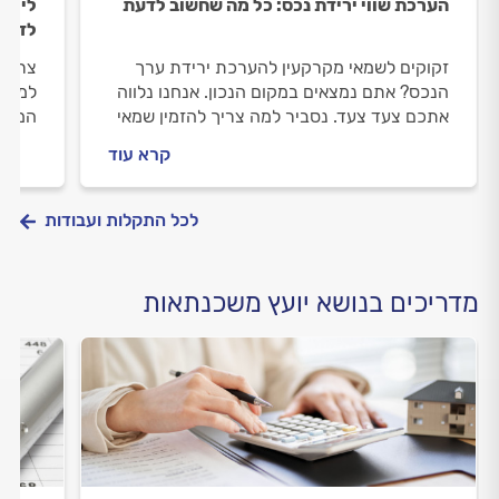
הערכת שווי ירידת נכס: כל מה שחשוב לדעת
ליווי
לדעת
זקוקים לשמאי מקרקעין להערכת ירידת ערך
צריכי
הנכס? אתם נמצאים במקום הנכון. אנחנו נלווה
למקום
אתכם צעד צעד. נסביר למה צריך להזמין שמאי
המשכנ
מקרקעין, איך מתנהלים מולו וכמה תעלה לכם
מתנהל
קרא עוד
ההערכה.
לכם? 
לכל התקלות ועבודות
מדריכים בנושא יועץ משכנתאות