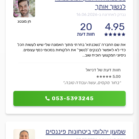
לנשוך אותך
נבדק לאחרונה ב-
16.06.2026
חן מונטג
20
4.95
חוות דעת
את שם החברה 'נשכנתא' בחרתי מתוך האמונה שלי שיש לעשות הכל
כדי לא לאפשר לבנקים 'לנשוך' את הלקוחות בסכומי כסף עצומים.
ניסיוני המקצועי הוכיח שוב...
חוות דעת של דניאל
5.00
״בחור מקסים, עשה עבודה טובה.״
053-5393245
שמעון יהלומי ביטחונות פיננסים