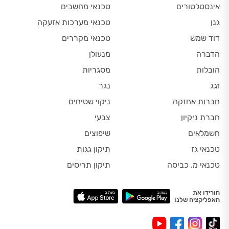
אינסטלטורים
טכנאי מחשבים
גנן
טכנאי מערכות אזעקה
דוד שמש
טכנאי מקררים
הדברה
מנעולן
הובלות
מסגריות
זגג
נגר
חברות אחזקה
ניקוי שטיחים
חברת ניקיון
צבעי
חשמלאים
שיפוצים
טכנאי גז
תיקון גגות
טכנאי מ. כביסה
תיקון תריסים
הורידו את
האפליקציה שלנו