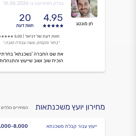
נבדק לאחרונה ב-
16.06.2026
20
4.95
חן מונטג
חוות דעת
חוות דעת של דניאל
5.00
״בחור מקסים, עשה עבודה טובה.״
את שם החברה 'נשכנתא' בחרתי מת
הוכיח שוב ושוב שייעוץ והתנהלו
מחירון יועץ משכנתאות
המחירים כוללים 
ייעוץ עבור קבלת משכנתא
,000-8,000