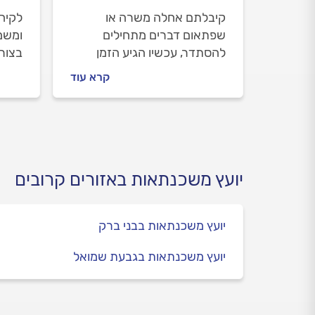
קיבלתם אחלה משרה או
לקיח
שפתאום דברים מתחילים
ומשמע
להסתדר, עכשיו הגיע הזמן
בצורה
להחליט מה לעשות עם
את הת
קרא עוד
המשכנתא? והאם לשכור את
להתי
שירותיו של יועץ משכנתא פרטי
מקצוע
או פשוט לגשת אל הבנק?
אתכם
לכם ו
לאור
לדעת,
יועץ משכנתאות באזורים קרובים
יועץ משכנתאות בבני ברק
יועץ משכנתאות בגבעת שמואל