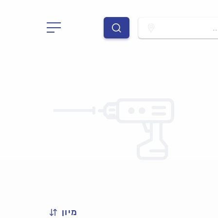
.
מיון