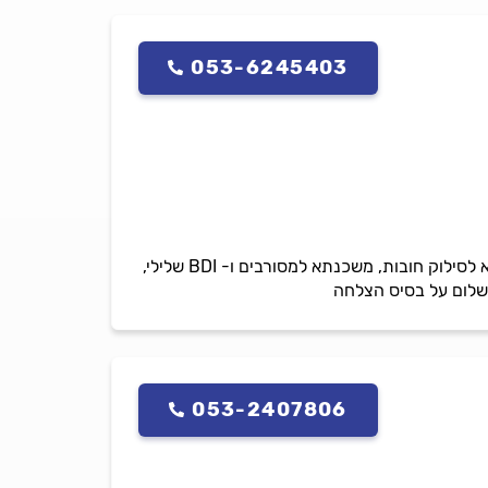
053-6245403
משכנתא חדשה, מיחזור משכנתא, משכנתאות לתושבי חוץ, איחוד הלוואות והורדת החזר חודשי, משכנתא לסילוק חובות, משכנתא למסורבים ו- BDI שלילי,
053-2407806