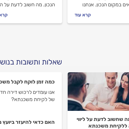
ם במקום הנכון. אנחנו
הנכון. מה חשוב לדעת על ה
ה אתכם צעד צעד. נסביר
המשכנתא ועל הליווי מלא שנ
קרא עוד
קרא 
ריך להזמין שמאי
לקבל, איך מתנהלים מול יוע
ין, איך מתנהלים מולו
המשכנתאות וכמה זה יעלה
 תעלה לכם ההערכה.
לכם? כל התשובות והמידע
לפניכם.
שאלות ותשובות בנוש
כמה זמן לוקח לקבל משכ
אנו עומדים לרכוש דירה חד
של לקיחת משכנתא?
ה שחשוב לדעת על ליווי
האם כדאי להיעזר ביועץ
ללקיחת משכנתא