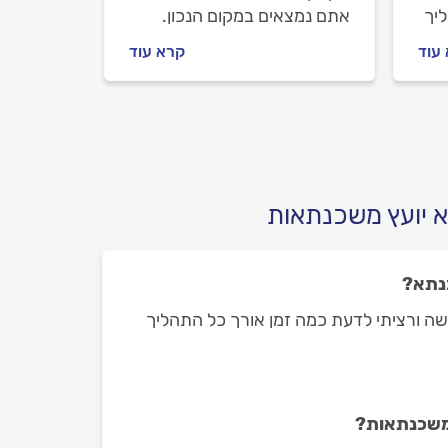
ליך
אתם נמצאים במקום הנכון.
יתן
אנחנו נלווה אתכם צעד צעד.
עוד
קרא עוד
ץ
נסביר למה צריך להזמין שמאי
מקרקעין, איך מתנהלים מולו
וכמה תעלה לכם ההערכה.
א יועץ משכנתאות
נתא?
שה ורציתי לדעת כמה זמן אורך כל התהליך
 משכנתאות?