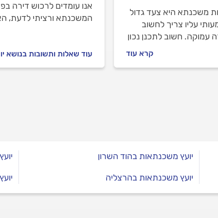
אנו עומדים לרכוש דירה בפ
ת משכנתא היא צעד גדול
המשכנתא ורציתי לדעת, הא
ותי עליו צריך לחשוב
 עמוקה. חשוב לתכנן נכון
הליך ולכן, מומלץ
קרא עוד
עוד שאלות ותשובות בנושא י
יעץ עם יועץ משכנתאות
י ומוסמך שיוכל לכוון
 למשכנתא המתאימה
אף לספק לכם ליווי מלא
ך כל הדרך. כל מה שצריך
 מיד.
יועץ משכנתאות בהוד השרון
יוע
יועץ משכנתאות בהרצליה
יועץ