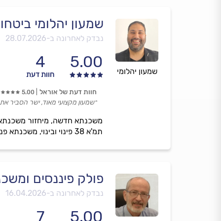
שמעון יהלומי ביטחונ
נבדק לאחרונה ב-
28.07.2026
4
5.00
שמעון יהלומי
חוות דעת
חוות דעת של אוראל
5.00
״שמעון מקצועי מאוד, ישר הסביר את
תמ'א 38 פינוי ובינוי, משכנתא פניוסיונית, מחיר למשתכן, משכתנא 90% מימון, הלוואות חוץ בנקיאיות, תשלום על בסיס הצלחה
פולק פיננסים ומשכ
נבדק לאחרונה ב-
16.04.2026
7
5.00