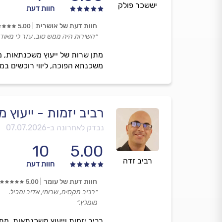
יששכר פולק
חוות דעת
חוות דעת של אושרית
5.00
״השירות היה ממש טוב, עזר לי מאוד, 
מתן שרות של ייעוץ משכנתאות, מש
משכנתא הפוכה, ליווי רוכשים במ
רביב יזמות - ייעוץ
נבדק לאחרונה ב-
07.07.2026
10
5.00
רביב זדה
חוות דעת
חוות דעת של עומר
5.00
״רביב מקסים, שרותי, אדיב ומכיל.
מומלץ.״
רביב יזמות וייעוץ משכנתאות, מ