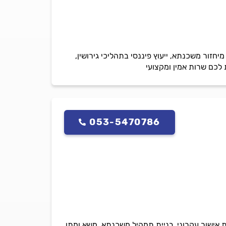
חזור משכנתא, ייעוץ פיננסי בתהליכי גירושין,
 לכם שרות אמין ומקצועי
053-5470786
ת אישור עקרוני, בניית תמהיל משכנתא, משא ומתן