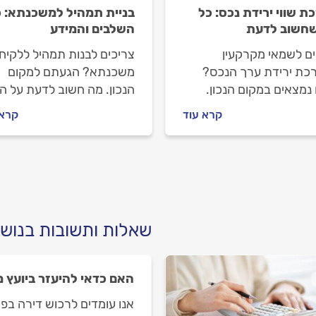
ת שווי ירידת נכס: כל
בניית תמהיל למשכנתא: כ
חשוב לדעת
השלבים והמידע
ים לשמאי מקרקעין
צריכים לבנות תמהיל ללקיח
כת ירידת ערך הנכס?
משכנתא? הגעתם למקום
נמצאים במקום הנכון.
הנכון. מה חשוב לדעת על ה
 נלווה אתכם צעד צעד.
המשכנתא ובניית התמהיל, א
קרא עוד
קרא 
ר למה צריך להזמין שמאי
מתנהלים מול יועץ המשכנת
ין, איך מתנהלים מולו
וכמה זה יעלה לכם? כל
 תעלה לכם ההערכה.
התשובות לפניכם.
שאלות ותשובות בנוש
האם כדאי להיעזר ביועץ
אנו עומדים לרכוש דירה בפ