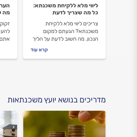
ליווי מלא ללקיחת משכנתא:
הערכ
כל מה שצריך לדעת
מה ש
צריכים ליווי מלא ללקיחת
זקוק
משכנתא? הגעתם למקום
להער
הנכון. מה חשוב לדעת על הליך
אתם 
המשכנתא ועל הליווי מלא שניתן
אנחנו
קרא עוד
לקבל, איך מתנהלים מול יועץ
נסבי
המשכנתאות וכמה זה יעלה
מקרקע
לכם? כל התשובות והמידע
וכמה
לפניכם.
מדריכים בנושא יועץ משכנתאות