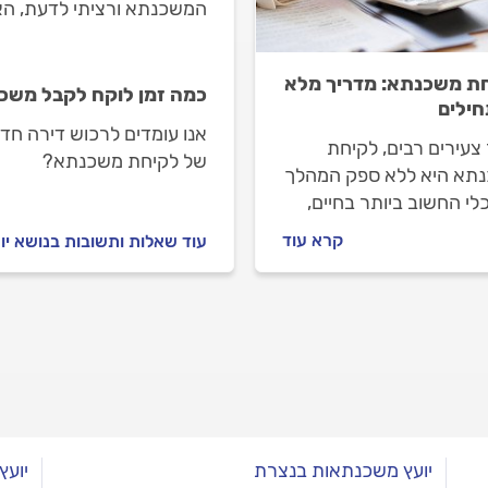
המשכנתא ורציתי לדעת, הא
ת משכנתא: מדריך מלא
כמה זמן לוקח לקבל משכ
ילים
אנו עומדים לרכוש דירה חד
צעירים רבים, לקיחת
של לקיחת משכנתא?
תא היא ללא ספק המהלך
י החשוב ביותר בחיים,
מלווה בשיקולים, תחזיות,
קרא עוד
עוד שאלות ותשובות בנושא י
ם, ריביות ובעיקר סימני
 רבים. במדריך הבא
ר מה התנאים לקבלת
א, כמה הון ראשוני צריך,
סלולי משכנתא קיימים,
ה מיחזור משכנתא ומה זה
ח משכנתא?
יועץ משכנתאות בנצרת
יוע