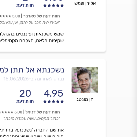
אלירן שמש
חוות דעת
חוות דעת של סאדבר
5.00
״אלירן היה חבל על הזמן, אין עליו וכל
שמש משכנאות ופיננסים בהנהלת א
שקיפות מלאה, הצלחה מקסימלית, 
נשכנתא אל תתן למ
נבדק לאחרונה ב-
16.06.2026
20
4.95
חן מונטג
חוות דעת
חוות דעת של דניאל
5.00
״בחור מקסים, עשה עבודה טובה.״
את שם החברה 'נשכנתא' בחרתי מת
הוכיח שוב ושוב שייעוץ והתנהלו