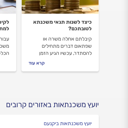
כיצד לשנות תנאי משכנתא
לקיח
לטובתכם?
למתח
קיבלתם אחלה משרה או
עבור 
שפתאום דברים מתחילים
משכנ
להסתדר, עכשיו הגיע הזמן
הכלכל
להחליט מה לעשות עם
והיא 
קרא עוד
המשכנתא? והאם לשכור את
משתני
שירותיו של יועץ משכנתא פרטי
שאלה
או פשוט לגשת אל הבנק?
נסבי
משכנת
אלו מ
מה ז
יועץ משכנתאות באזורים קרובים
ביטו
יועץ משכנתאות ביקנעם