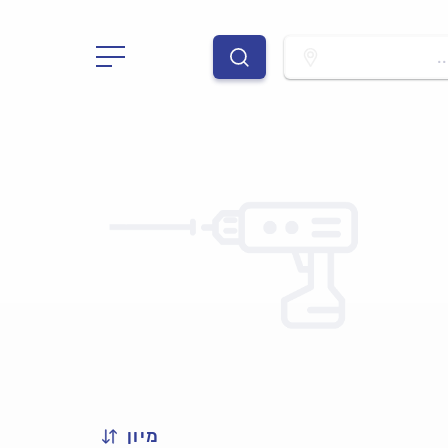
.
מיון