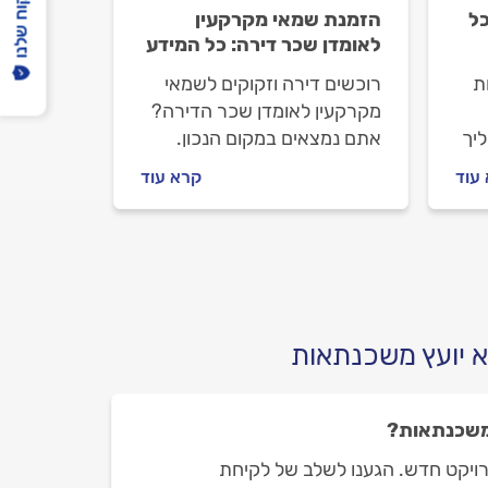
הפיקוח שלנו
ל
הזמנת שמאי מקרקעין
לאומדן שכר דירה: כל המידע
ת
רוכשים דירה וזקוקים לשמאי
מקרקעין לאומדן שכר הדירה?
ליך
אתם נמצאים במקום הנכון.
יך
אנחנו נלווה אתכם צעד צעד.
עוד
קרא עוד
אות
נסביר למה צריך להזמין שמאי
מקרקעין, איך מתנהלים מולו
וכמה תעלה לכם ההערכה.
א יועץ משכנתאות
 משכנתאות?
רויקט חדש. הגענו לשלב של לקיחת