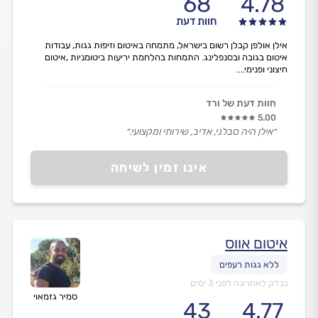
68
4.78
חוות דעת
אילן אולפן קבלן רשום בישראל, מתמחה באיטום וזיפות גגות, עבודות
איטום בגובה ובסנפלינג. התמחות בהלחמת יריעות ביטומניות ,איטום
חיצוני ופנימי....
חוות דעת של ורד
5.00
״אילן היה סבלני, אדיב, שירותי ומקצועי.״
אינו זמין לשיחה
איטום אווס
נבדק לאחרונה לפני 3 ימים
סמיר גזמאוי
43
4.77