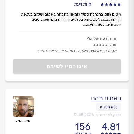
חוות דעת
איטום אווס, בהנהלת סמיר גזמאוי, מתמחה באיטום ושיקום מעטפת
וחזיתות בסנפלינג: טיפול בסדקים וחדירות מים, איטום סביב
חלונות/מרפסות, תיקוני...
חוות דעת של אלי
5.00
״עבודה מקצועית מאד, שירות אדיב. מרוצה מאד.״
אינו זמין לשיחה
האחים תמם
נבדק לאחרונה ב-
31.05.2026
אמיר תמם
156
4.81
חוות דעת