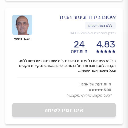
איטום בידוד וגימור הבית
נבדק לאחרונה ב-
04.05.2026
אבנר חשאי
24
4.83
חוות דעת
חב` מבצעת את כל עבודות האיטום ע'י יריעות ביטומניות משוכללות,
תקניות למגוון עבודות החל בגגות פרטיים ומשותפים, קירות שקועים
ובכל משטח אשר יאפשר...
חוות דעת של אמנון
5.00
״בעל מקצוע שירותי ומקצועי.״
אינו זמין לשיחה