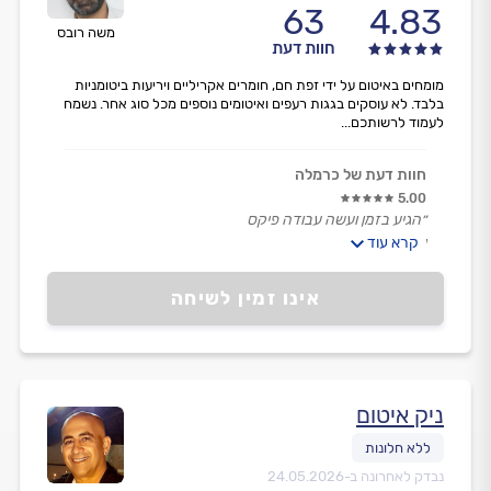
63
4.83
משה רובס
חוות דעת
מומחים באיטום על ידי זפת חם, חומרים אקריליים ויריעות ביטומניות
בלבד. לא עוסקים בגגות רעפים ואיטומים נוספים מכל סוג אחר. נשמח
לעמוד לרשותכם...
חוות דעת של כרמלה
5.00
״הגיע בזמן ועשה עבודה פיקס
ישר ואמין
קרא עוד
ממליצה בחום!״
אינו זמין לשיחה
ניק איטום
נבדק לאחרונה ב-
24.05.2026