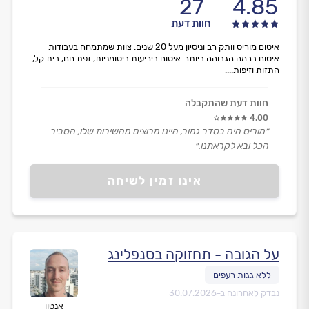
27
4.85
חוות דעת
איטום מוריס וותק רב וניסיון מעל 20 שנים. צוות שמתמחה בעבודות
איטום ברמה הגבוהה ביותר. איטום ביריעות ביטומניות, זפת חם, בית קל,
התזות וזיפות....
חוות דעת שהתקבלה
4.00
״מוריס היה בסדר גמור, היינו מרוצים מהשירות שלו, הסביר
הכל ובא לקראתנו.״
אינו זמין לשיחה
על הגובה - תחזוקה בסנפלינג
נבדק לאחרונה ב-
30.07.2026
אנטון