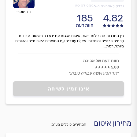
נבדק לאחרונה ב-
29.07.2026
דוד מוסרי
185
4.82
חוות דעת
בין החברות המובילות בשוק איטום הגגות עם ידע רב באיטום. עבודות
לבתים פרטיים ומוסדות. אצלנו עובדים עם החומרים האיכותיים והטובים
ביותר, רמת...
חוות דעת של אביבה
5.00
״דוד הגיע ועשה עבודה טובה.״
אינו זמין לשיחה
מחירון איטום
המחירים כוללים מע”מ