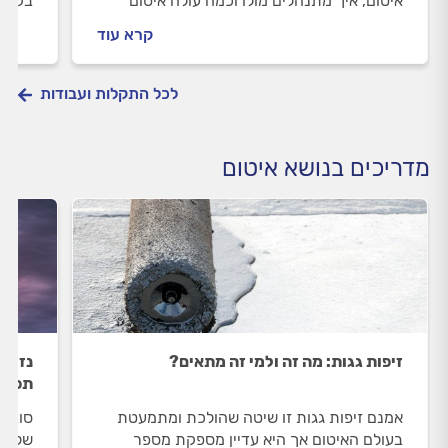
איטום, איך מתנהלים מולו וכמה עולה איטום
בקיר,
מרפסת? כל התשובות לפניכם.
יעלה 
קרא עוד
של המ
לכל התקלות ועבודות
מדריכים בנושא איטום
זיפות גגות: מה זה ולמי זה מתאים?
נזילה
תפעל
אמנם זיפות גגות זו שיטה שהולכת ומתמעטת
סובלי
בעולם האיטום אך היא עדיין מספקת מספר
שלפני