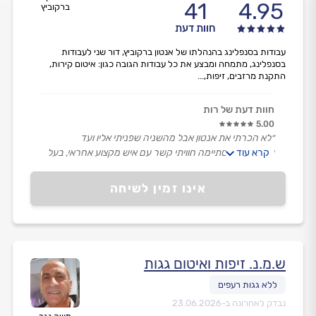
41
4.95
ברקוביץ
חוות דעת
עבודות בסנפלינג בהנהלתו של אנטון ברקוביץ, דור שני לעבודות
בסנפלינג, מתמחה ומבצע את כל עבודות הגובה כגון: איטום קירות,
התקנת מרזבים, זיפות,...
חוות דעת של רות
5.00
״לא הכרתי את אנטון אבל מהשניה שפניתי אליו ועד
קרא עוד
שהעבודה הסתיימה חוויתי קשר עם איש מקצוע אחראי, בעל
ידע ונסיון, ואדיבות.
פשוט תענוג אמיתי.״
אינו זמין לשיחה
ש.מ.נ. זיפות ואיטום גגות
נבדק לאחרונה ב-
23.06.2026