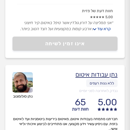
חוות דעת של פזית
5.00
״אני ממליצה על דורון גולדין אשר טיפל באיטום קיר חיצוני
קרא עוד
בבניין מגורים ארבע קומות במקצועיות ועל הצד הטוב ביותר.
אדם הגון, נעים הליכות אשר גבה מחיר סביר ביותר.״
אינו זמין לשיחה
נתן עבודות איטום
נבדק לאחרונה לפני יומיים
נתן סולומונוב
65
5.00
חוות דעת
חברתנו מתמחה בעבודות איטום, מאיטום ביריעות ביטומניות ועד לאיטום
בזפת. עם ניסיון עשיר וידע מקצועי, אנו מתחייבים לביצוע איכותי וליווי
אישי...