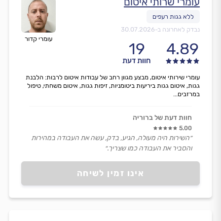
עומרי שרותי איטום
נבדק לאחרונה ב-
30.07.2026
עומרי קדור
19
4.89
חוות דעת
עומרי שירותי איטום, מבצע מגוון רחב של עבודות איטום לרבות: הלבנת
גגות, איטום גגות ביריעות ביטומניות, זיפות גגות, איטום משחתי, טיפול
במרזבים...
חוות דעת של ברוריה
5.00
״השירות היה מעולה, הגיע, בדק, עשה את העבודה במהירות
והסביר את העבודה כמו שצריך.״
אינו זמין לשיחה