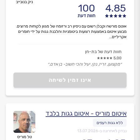
ניק בנובייב
100
4.85
חוות דעת
אוטם מורשה וקבלן רשום עם ניסיון רב ורזומה של מגוון לקוחות מרוצים.
מבצע איטום באמצעות רצועות ביטומניות והלבנת גגות על ידי חומרים
אקריליים...
חוות דעת של בת-חן
5.00
״מקצוען, זריז, נקי, יעיל והכי חשוב- בן אדם.״
אינו זמין לשיחה
איטום מוריס - איטום גגות בלבד
נבדק לאחרונה ב-
13.07.2026
טל מוריס