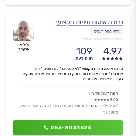
ס.ח.מ איטום וזיפות מקצועי
נבדק לאחרונה לפני 4 ימים
חליל אבו
109
4.97
אלעסל
חוות דעת
ס.ח.מ איטום וזיפות מקצועי *לא סנפלינג* לא רעפים * לא
אסבסט *חברת איטום בעלת ותק רב וניסיון בתחום. אנו מתעסקים
בעבודות איטום . אנו נותנים...
חוות דעת של רון
5.00
״חליל אלוף, הגיע בזמן, עשה עבודה מצוינת, גילה את הבעיה,
מספר 1.״
053-8041624