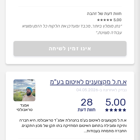
חוות דעת של זהבה
5.00
״נתן מומלץ ביותר, מכבד ומעדכן את הלקוח כל הזמן ומוציא
עבודה מצוינת.״
אינו זמין לשיחה
א.ח.ל מקצוענים לאיטום בע"מ
נבדק לאחרונה ב-
04.05.2026
28
5.00
אמגד
חוות דעת
טראבולסי
א.ח.ל מקצוענים לאיטום בע'מ בהנהלת אמג`ד טראבולסי, היא חברה
ותיקה ומובילה בתחום האיטום המחזיקה בתו תקן של מכון התקנים.
החברה מתמחה בעבודות...