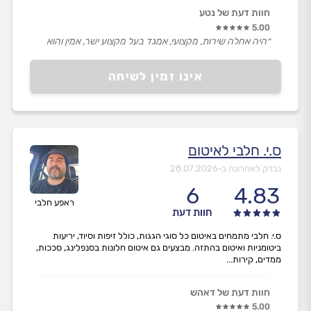
חוות דעת של נטע
5.00
״היה אחלה שירות, מקצועי, אמגד בעל מקצוע ישר, אמין והוא
פתר את הבעיה.״
אינו זמין לשיחה
ס.י. חלבי לאיטום
נבדק לאחרונה ב-
28.07.2026
6
4.83
ראפע חלבי
חוות דעת
ס.י. חלבי מתמחים באיטום כל סוגי הגגות, כולל זיפות וסיוד, יריעות
ביטומניות ואיטום בהתזה. מבצעים גם איטום חלונות בסנפלינג, סככות,
ממדים, קירות...
חוות דעת של דאהש
5.00