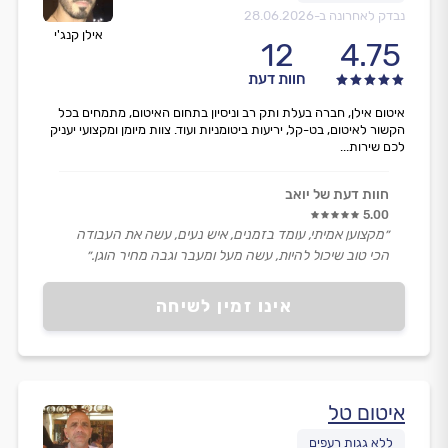
נבדק לאחרונה ב-
28.06.2026
אילן קנג'י
12
4.75
חוות דעת
איטום אילן, חברה בעלת ותק רב וניסיון בתחום האיטום, מתמחים בכל
הקשור לאיטום, בט-קל, יריעות ביטומניות ועוד. צוות מיומן ומקצועי יעניק
לכם שירות...
חוות דעת של יואב
5.00
״מקצוען אמיתי, עומד בזמנים, איש נעים, עשה את העבודה
הכי טוב שיכול להיות, עשה מעל ומעבר וגבה מחיר הוגן.״
אינו זמין לשיחה
איטום טל