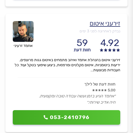
זירעני איטום
נבדק לאחרונה לפני 3 ימים
59
4.92
אחמד זרעיני
חוות דעת
זירעני איטום בהנהלת אחמד ואיהב מתמחים באיטום גגות מרוצפים,
יריעות ביטומניות, איטום מקלטים ומרפסות, ביצוע שיפועי בטקל ועוד. כל
העבודות מבוצעות...
חוות דעת של לילך
5.00
״אחמד הגיע בזמן ועשה עבודה טובה ומקצועית.
היה אדיב שירותי.״
053-2410796