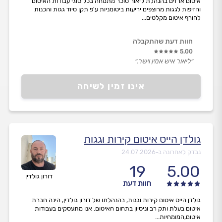
איטום ארזים בהנהלת ליאור סוכר מתמחה בכל סוגי עבודות האיטום
והזיפות לגגות מרוצפים יריעות ביטומניות ע'פ תקן סיוד גגות והכנות
לחורף איטום מקלטים...
חוות דעת שהתקבלה
5.00
״ליאור איש אמין וישר.״
אינו זמין לשיחה
גולדן הייס איטום קירות וגגות
נבדק לאחרונה ב-
24.07.2026
19
5.00
דורון גולדין
חוות דעת
גולדן הייס איטום קירות וגגות, בהנהלתו של דורון גולדין, הינה חברת
איטום בעלת ותק רב וניסיון בתחום האיטום. אנו מתעסקים בעבודות
איטום,המומחיות...