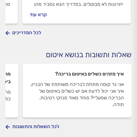
יתרונות לא מבוטלים. במדריך הבא נסביר מהן
מה על
השיטות לזיפות חם, איך מבצעים זיפות חם ולמה
מקצוע
קרא עוד
צריך לשים לב במהלך העבודה?
לכל המדריכים
שאלות ותשובות בנושא איטום
איך מזהים כשלים באיטום בריכה?
מהי ז
ביריע
אני גר קומה מתחת לבריכה משותפת של הבניין.
איך אני יכול לדעת אם יש כשלים באיטום של
מהי ז
הבריכה שמעליי? פוחד מאוד מנזקי רטיבות.
במסגר
תודה.
לכל השאלות והתשובות