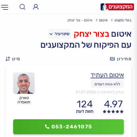
בעלי מקצוע
איטום
איטום - צור יצחק
תחום:
אינסטלטור, חשמלאי…
תחום
איטום
בצור יצחק
עם הפיקוח של המקצוענים
עיר:
תל אביב, חיפה…
עיר
מחירון
מיון
איטום העתיד
נבדק לאחרונה ב-
21.07.2026
טארק
124
4.97
חואמדה
חוות דעת
053-2461075