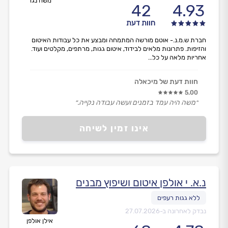
משה נגר
42
4.93
חוות דעת
חברת ש.מ.נ.- אוטם מורשה המתמחה ומבצע את כל עבודות האיטום
והזיפות. פתרונות מלאים לבידוד, איטום גגות, מרתפים, מקלטים ועוד.
אחריות מלאה על כל...
חוות דעת של מיכאלה
5.00
״משה היה עמד בזמנים ועשה עבודה נקייה.״
אינו זמין לשיחה
נ.א. י אולפן איטום ושיפוץ מבנים
נבדק לאחרונה ב-
27.07.2026
אילן אולפן