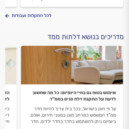
בממ"ד? ריכזנו עבורכם את כל המידע.
בממ"ד
לכל התקלות ועבודות
מדריכים בנושא דלתות ממד
שימוש בטוח גם בחיי היומיום: כל מה שחשוב
הדלת 
לדעת על התקנת דלת פנים בממ"ד
לדעת
על פי חוק בישראל, בכל בית צריך להיות חדר
כיום,
ממ"ד המשמש כמרחב מוגן במצבי חירום. אולם,
דירתי
ביומיום ניתן להשתמש בחדר כחדר ילדים, חדר
חייב 
משחקים או חדר אורחים. וכדי לאפשר פתיחה
ועומד