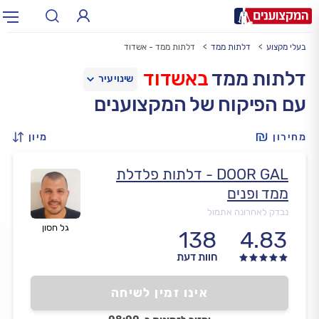
בעלי מקצוע
דלתות ממד
דלתות ממד - אשדוד
תחום:
אינסטלטור, חשמלאי…
תחום
דלתות ממד
באשדוד
עם הפיקוח של המקצוענים
עיר:
תל אביב, חיפה…
עיר
מחירון
מיון
DOOR GAL - דלתות פלדלת
ממד ופנים
נבדק לאחרונה אתמול
גל חסון
138
4.83
חוות דעת
אינו זמין לשיחה