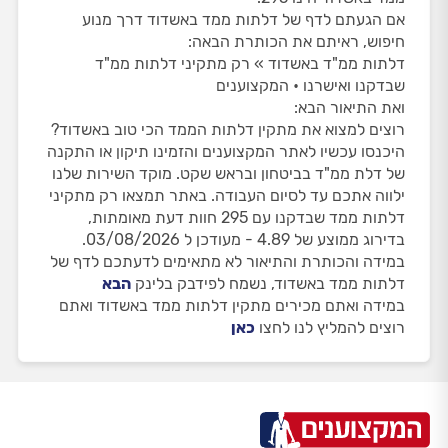
אם הגעתם לדף של דלתות ממד באשדוד דרך מנוע
חיפוש, ראיתם את הכותרת הבאה:
דלתות ממ"ד באשדוד » רק מתקיני דלתות ממ"ד
שבדקנו ואישרנו • המקצוענים
ואת התיאור הבא:
רוצים למצוא את מתקין דלתות הממד הכי טוב באשדוד?
היכנסו עכשיו לאתר המקצוענים והזמינו תיקון או התקנה
של דלת ממ"ד בביטחון ובראש שקט. מוקד השירות שלנו
ילווה אתכם עד לסיום העבודה. באתר תמצאו רק מתקיני
דלתות ממד שבדקנו עם 295 חוות דעת מאומתות,
בדירוג ממוצע של 4.89 - מעודכן ל 03/08/2026.
במידה והכותרת והתיאור לא מתאימים לדעתכם לדף של
דלתות ממד באשדוד, נשמח לפידבק בלינק
הבא
במידה ואתם מכירים מתקין דלתות ממד באשדוד ואתם
רוצים להמליץ לנו לחצו
כאן