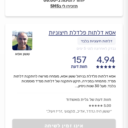
יחזור לזמינות ב-08:00
תזכירו לי בSMS
אסא דלתות פלדלת חיצוניות
נבדק לאחרונה לפני 5 ימים
ששון אסא
157
4.94
חוות דעת
אסא דלתות פלדלת בניהול ששון אסא, מומחה מורשה להתקנת דלתות
ממ״ד. מתמחה במכירה, תיקון והתקנה של דלתות ממ״ד מוסמכות
בלבד. מעל 30 שנות ניסיון,...
חוות דעת של גלית מאשדוד
5.00
״ששון היה נהדר, אדיב, מקצועי ,זריז ויעיל.״
אינו זמין לשיחה