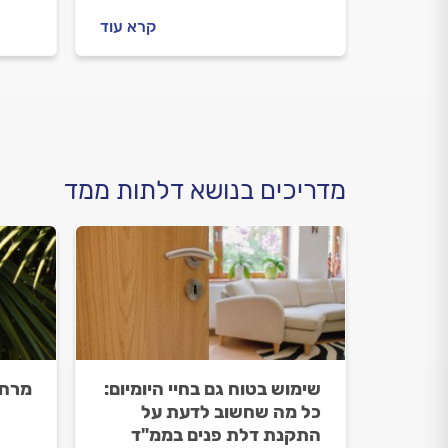
שמזמינים מתקין דלתות, מה
לפני 
קרא עוד
חשוב לבדוק מולו וכמה עולה
מה חש
התקנה של דלת סטנדרטית
התקנ
בממ"ד? ריכזנו עבורכם את כל
ריכזנ
המידע.
מדריכים בנושא דלתות ממד
שימוש בטוח גם בחיי היומיום:
מרחב
כל מה שחשוב לדעת על
התקנת דלת פנים בממ"ד