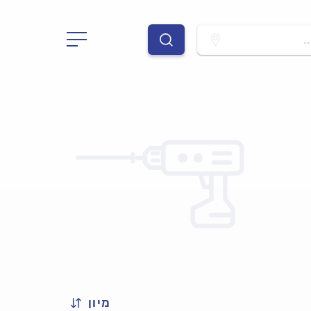
.
מיון