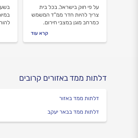
על פי חוק בישראל, בכל בית
בשעת 
צריך להיות חדר ממ"ד המשמש
במיו
כמרחב מוגן במצבי חירום.
להורא
אולם, ביומיום ניתן להשתמש
את ה
קרא עוד
בחדר כחדר ילדים, חדר
המחי
משחקים או חדר אורחים. וכדי
המוג
לאפשר פתיחה נוחה וקלה,
המדוי
חשוב להתקין דלת פנימית.
שאתם
שחשו
שלפנ
דלתות ממד באזורים קרובים
דלתות ממד באזור
דלתות ממד בבאר יעקב