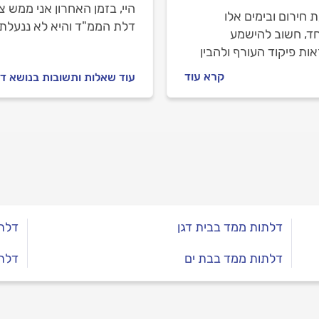
היי, בזמן האחרון אני ממש צ
חירום ובימים אלו
דלת הממ"ד והיא לא ננעלת ב
חד, חשוב להישמע
מסדרים את זה? תודה
ות פיקוד העורף ולהבין
משמעות ואת התקנים
קרא עוד
עוד שאלות ותשובות בנושא ד
יבים של המרחבים
נים שסביבנו. מהי ההגדרה
קת של המוגן ואיך תדעו
 באמת מוגנים? כל מה
ב לדעת, במדריך
יכם.
דלתות ממד בבית דגן
דלתו
דלתות ממד בבת ים
דלתו