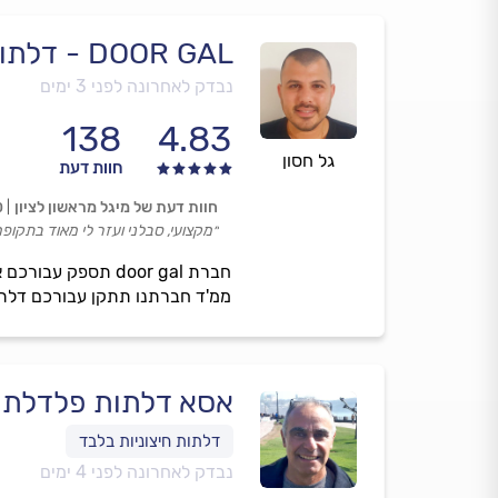
DOOR GAL - דלתות פלדלת ממד ופנים
נבדק לאחרונה לפני 3 ימים
138
4.83
גל חסון
חוות דעת
חוות דעת של מיגל מראשון לציון
0
״מקצועי, סבלני ועזר לי מאוד בתקופה
חברת door gal תס
ממ'ד חברתנו תתקן עבורכם דלתו
אסא דלתות פלדלת ח
נבדק לאחרונה לפני 4 ימים