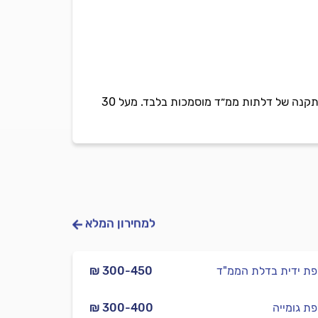
אסא דלתות פלדלת בניהול ששון אסא, מומחה מורשה להתקנת דלתות ממ״ד. מתמחה במכירה, תיקון והתקנה של דלתות ממ״ד מוסמכות בלבד. מעל 30
למחירון המלא
ת ידית בדלת הממ"ד
₪ 300-450
ת גומייה
₪ 300-400