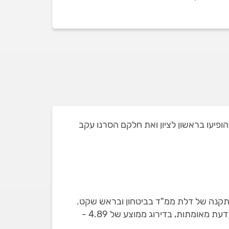
ון. זאת מתוך 3 מתקיני דלתות ממד שאי פעם הופיעו בראשון לציון ואת חלקם הסרנו עקב
 התקנה של דלת ממ"ד בביטחון ובראש שקט.
מוקד השירות שלנו ילווה אתכם עד לסיום העבודה. באתר תמצאו רק מתקיני דלתות ממד שבדקנו עם 295 חוות דעת מאומתות, בדירוג ממוצע של 4.89 -