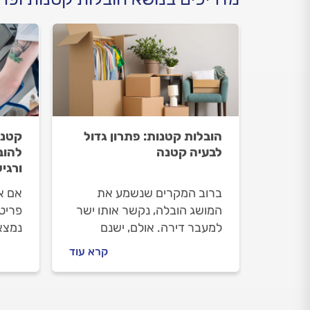
הובלות קטנות: פתרון גדול
קטנה
לבעיה קטנה
להוב
ורגי
ברוב המקרים שנשמע את
אם א
המושג הובלה, נקשר אותו ישר
פריטי
למעבר דירה. אולם, ישנם
נמצא
מקרים נוספים שבהם שירות
הבא 
קרא עוד
ההובלות יהיו רלוונטיים עבורכם.
את ה
הובלות קטנות מיועדות בעיקר
להם 
להעברה של פריטים בודדים,
המעב