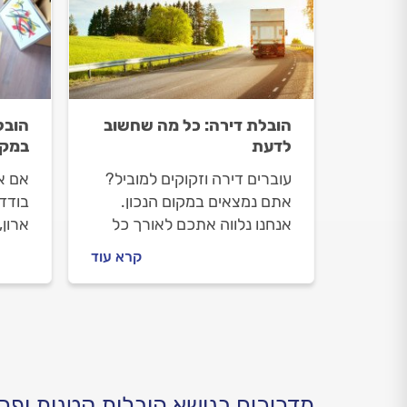
הובלת דירה: כל מה שחשוב
הובל
לדעת
במקו
עוברים דירה וזקוקים למוביל?
אם א
אתם נמצאים במקום הנכון.
בודד 
אנחנו נלווה אתכם לאורך כל
ארון,
הדרך, נסביר לכם מה חשוב
אתם 
קרא עוד
לבדוק לפני שמזמינים מוביל,
אנחנו
איך מומלץ להתנהל מולו וכמה
התהלי
תעלה לכם ההובלה.
אתם 
להתנ
מדריכים בנושא הובלות קטנות ופרי