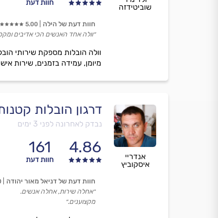
חוות דעת
שוביטידזה
חוות דעת של הילה
5.00
״וולה אחד האנשים הכי אדיבים ומקס
וולה הובלות מספקת שירותי הובלת
מיומן, עמידה בזמנים, שירות איש
דרגון הובלות קטנו
נבדק לאחרונה לפני 3 ימים
161
4.86
אנדריי
חוות דעת
איסקוביץ
חוות דעת של דניאל מאור יהודה
0
״אחלה שירות, אחלה אנשים.
מקצוענים.״