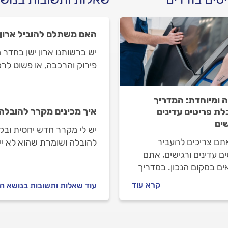
האם משתלם להוביל ארון 
יש ברשותנו ארון ישן בחדר 
פירוק והרכבה, או פשוט לר
 ומיוחדת: המדריך
איך מכינים מקרר להובלה
לת פריטים עדינים
שים
יש לי מקרר חדש יחסית ובקר
תם צריכים להעביר
להובלה ושומרת שהוא לא יי
ם עדינים ורגישים, אתם
ים במקום הנכון. במדריך
נסביר איך מומלץ להעביר
קרא עוד
עוד שאלות ותשובות בנושא הו
פריטים הללו מבלי לגרום
לנזק על מנת לצלוח את
ר בשלום.