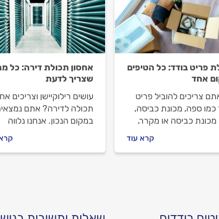
ת פריט בודד: כל הטיפים
אחסון תכולת דירה: כל מה
ם אחד
שצריך לדעת
תם צריכים להוביל פריט
עושים רילוקיישן וצריכים אחס
כמו ספה, מכונת כביסה,
תכולה לדירה? אתם נמצאי
 מכונת כביסה או מקרר,
במקום הנכון. אנחנו נלווה
נמצאים במקום הנכון.
אתכם ונסביר מה חשוב לבד
קרא עוד
קרא 
 נלווה אתכם לאורך כל
לפני שסוגרים עם חברת אחס
ך, נעזור לכם להבין כמה
איך מומלץ להתנהל מולה וכ
הולכים לשלם ואיך כדאי
העבודה תעלה לכם. התשוב
הל עם המוביל.
לפניכם
טים בודדים
שאלות ותשובות בנושא