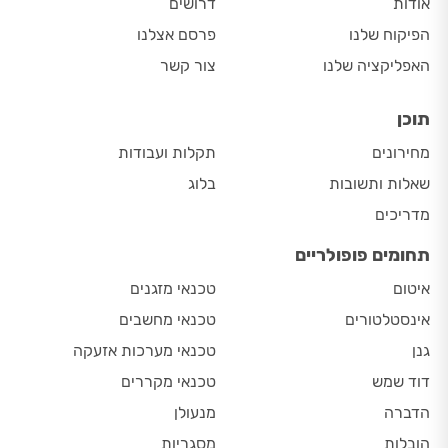
אודות
דרושים
הפיקוח שלנו
פרסם אצלנו
האפליקציה שלנו
צור קשר
תוכן
מחירונים
תקלות ועבודות
שאלות ותשובות
בלוג
מדריכים
תחומים פופולריים
איטום
טכנאי מזגנים
אינסטלטורים
טכנאי מחשבים
גנן
טכנאי מערכות אזעקה
דוד שמש
טכנאי מקררים
הדברה
מנעולן
הובלות
מסגריות