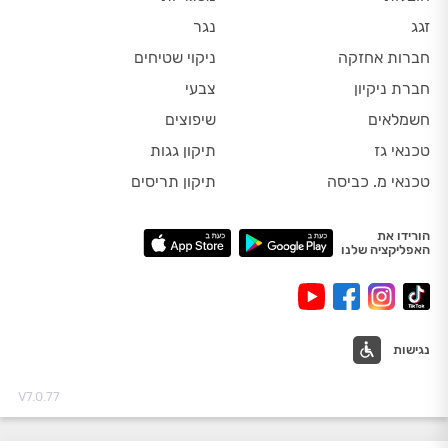
זגג
נגר
חברות אחזקה
ניקוי שטיחים
חברת ניקיון
צבעי
חשמלאים
שיפוצים
טכנאי גז
תיקון גגות
טכנאי מ. כביסה
תיקון תריסים
הורידו את
האפליקציה שלנו
נגישות
V7.0.77