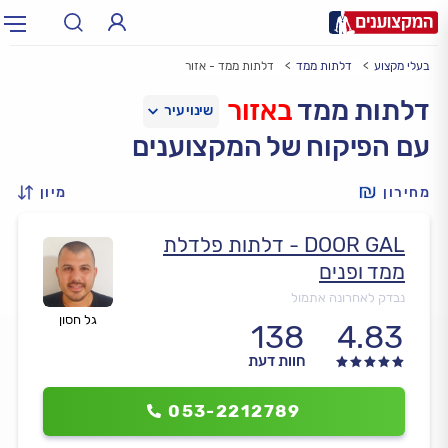
בעלי מקצוע
דלתות ממד
דלתות ממד - אזור
תחום:
אינסטלטור, חשמלאי…
תחום
דלתות ממד
באזור
עם הפיקוח של המקצוענים
עיר:
תל אביב, חיפה…
עיר
מחירון
מיון
DOOR GAL - דלתות פלדלת
ממד ופנים
נבדק לאחרונה אתמול
גל חסון
138
4.83
חוות דעת
053-2212789