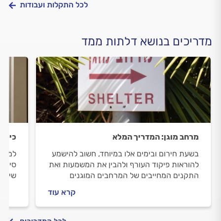
לכל התקלות ועבודות
מדריכים בנושא דלתות ממד
מרחב מוגן: המדריך המלא
כיוון
בשעת חירום ובימים אלו במיוחד, חשוב להישמע
למה ד
להוראות פיקוד העורף ולהבין את המשמעות ואת
סימני
התקנים המחייבים של המרחבים המוגנים
שימון
שסביבנו. מהי ההגדרה המדויקת של המוגן ואיך
קרא עוד
תדעו שאתם באמת מוגנים? כל מה שחשוב
לדעת, במדריך שלפניכם.