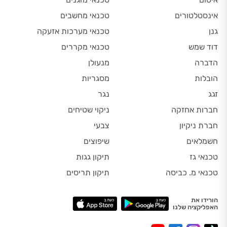
אינסטלטורים
טכנאי מחשבים
גנן
טכנאי מערכות אזעקה
דוד שמש
טכנאי מקררים
הדברה
מנעולן
הובלות
מסגריות
זגג
נגר
חברות אחזקה
ניקוי שטיחים
חברת ניקיון
צבעי
חשמלאים
שיפוצים
טכנאי גז
תיקון גגות
טכנאי מ. כביסה
תיקון תריסים
הורידו את
האפליקציה שלנו