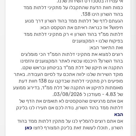
אי עמידה בסטנדרט השירות שלנו.
כמות חוות הדעת שהתקבלו על מתקיני דלתות ממד
בהוד השרון הינו 138.
הגעתם לדף של דלתות ממד בהוד השרון דרך מנוע
חיפוש? אז כנראה ראיתם את הטקסט הבא:
דלתות ממ"ד בהוד השרון » רק מתקיני דלתות ממד
בפיקוח שלנו • המקצוענים
ואת התיאור הבא:
רוצים למצוא את מתקיני דלתות הממ"ד הכי מומלצים
בהוד השרון? היכנסו עכשיו לאתר המקצוענים והזמינו
התקנה או תיקון של דלת ממ"ד בביטחון ובראש שקט.
מוקד השירות שלנו ילווה אתכם עד לסיום העבודה. באתר
מופיעים רק מתקיני דלתות שבדקנו עם 138 חוות דעת
מאומתות לתיקון או התקנה של דלת ממ"ד, בדירוג ממוצע
של 4.83 - מעודכן ל 03/08/2026.
אם אתם מרגישים שהטקסטים לא תואמים את הדף של
דלתות ממד בהוד השרון, נודה לכם אם תעירו לנו בלינק
הבא
אם אתם רוצים להמליץ לנו על מתקין דלתות ממד בהוד
השרון , תוכלו לעשות זאת בלינק המצורף לחצו
כאן