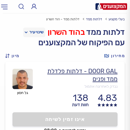
בעלי מקצוע
דלתות ממד
דלתות ממד - הוד השרון
תחום:
אינסטלטור, חשמלאי…
תחום
דלתות ממד
בהוד השרון
עם הפיקוח של המקצוענים
עיר:
תל אביב, חיפה…
עיר
מחירון
מיון
DOOR GAL - דלתות פלדלת
ממד ופנים
נבדק לאחרונה אתמול
גל חסון
138
4.83
חוות דעת
אינו זמין לשיחה