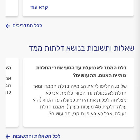
שסביבנו. מהי ההגדרה המדויקת של המוגן ואיך
מומחה
קרא עוד
תדעו שאתם באמת מוגנים? כל מה שחשוב
לדעת, במדריך שלפניכם.
לכל המדריכים
שאלות ותשובות בנושא דלתות ממד
דלת הממד לא ננעלת עד הסוף אחרי החלפת
האם נ
גומיית האטם. מה עושים?
אני ר
הבית 
שלום, החליפו לי את הגומייה בדלת הממד, ומאז
לזה?
הדלת לא ננעלת עד הסוף. כלומר, אני לא
מצליחה לעלות את הידית למעלה עד הסוף (היא
עולה חלקית 45 מעלות בערך). אמנם הדלת
נעולה, אבל לא באופן תיקני, מה עושים?
לכל השאלות והתשובות