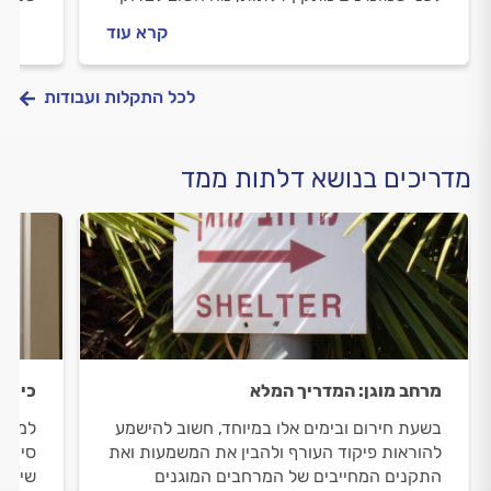
מולו וכמה עולה התקנה של דלת הזזה בממ"ד?
וכמה 
קרא עוד
ריכזנו עבורכם את כל המידע.
ריכזנ
לכל התקלות ועבודות
מדריכים בנושא דלתות ממד
מרחב מוגן: המדריך המלא
כיוון
בשעת חירום ובימים אלו במיוחד, חשוב להישמע
למה ד
להוראות פיקוד העורף ולהבין את המשמעות ואת
סימני
התקנים המחייבים של המרחבים המוגנים
שימון