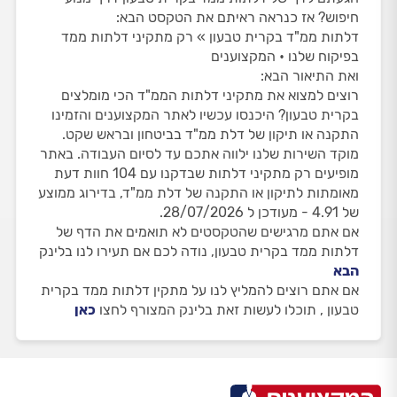
חיפוש? אז כנראה ראיתם את הטקסט הבא:
דלתות ממ"ד בקרית טבעון » רק מתקיני דלתות ממד
בפיקוח שלנו • המקצוענים
ואת התיאור הבא:
רוצים למצוא את מתקיני דלתות הממ"ד הכי מומלצים
בקרית טבעון? היכנסו עכשיו לאתר המקצוענים והזמינו
התקנה או תיקון של דלת ממ"ד בביטחון ובראש שקט.
מוקד השירות שלנו ילווה אתכם עד לסיום העבודה. באתר
מופיעים רק מתקיני דלתות שבדקנו עם 104 חוות דעת
מאומתות לתיקון או התקנה של דלת ממ"ד, בדירוג ממוצע
של 4.91 - מעודכן ל 28/07/2026.
אם אתם מרגישים שהטקסטים לא תואמים את הדף של
דלתות ממד בקרית טבעון, נודה לכם אם תעירו לנו בלינק
הבא
אם אתם רוצים להמליץ לנו על מתקין דלתות ממד בקרית
טבעון , תוכלו לעשות זאת בלינק המצורף לחצו
כאן