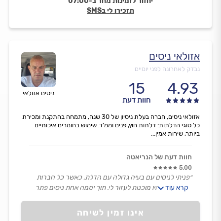
יחזור לזמינות מחר ב-07:00
תזכירו לי בSMS
אזולאי ניסים
נבדק לאחרונה לפני יומיים
15
4.93
ניסים אזולאי
חוות דעת
אזולאי ניסים, חברה בעלת ניסיון של 30 שנה, מתמחה בהתקנת ומכירת
כל סוגי הדלתות: דלתות חוץ, פנים וממ'ד. שימוש בחומרים איכותיים
ביותר, שירות אמין...
חוות דעת של הנריאטה
5.00
״פניתי לניסים עם בעיה גדולה עם הדלת, כאשר כל חברות
קרא עוד
הדלתות לא היו מוכנות לעזור לי. תוך יממה אחת ניסים פתר
לי את הבעיה ע"י התקנת דלת זמנית שזה למיטב הבנתי לא
מובן מאליו. דרכו הזמנתי דלת קבועה וכאשר היא הגיעה
אינו זמין לשיחה
בזמן, ניסים התקין אותה בצורה מושלמת.