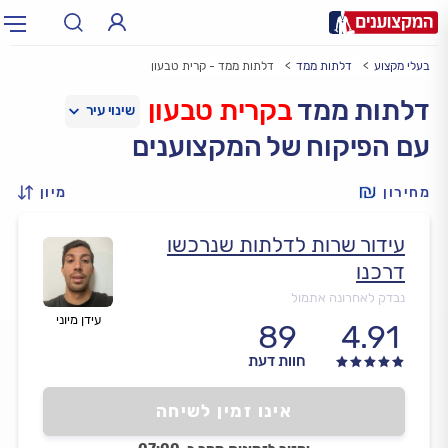
בעלי מקצוע
דלתות ממד
דלתות ממד - קרית טבעון
תחום:
אינסטלטור, חשמלאי…
תחום
דלתות ממד
בקרית טבעון
עם הפיקוח של המקצוענים
עיר:
תל אביב, חיפה…
עיר
מחירון
מיון
עידור שרות לדלתות שנרכשו
דרכנו
נבדק לאחרונה אתמול
עידן מיוני
89
4.91
חוות דעת
אינו זמין לשיחה