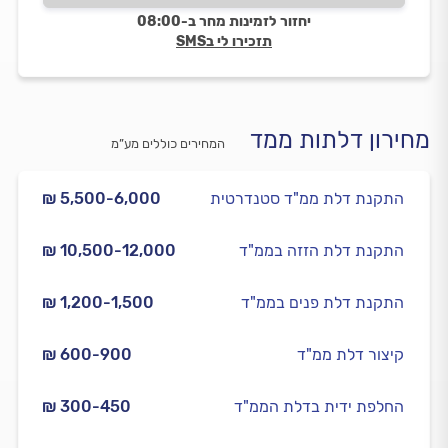
ניסים מקצוען גדול, איש אמין, הוגן ומאוד נחמד. ממליצה ללא
יחזור לזמינות מחר ב-08:00
שום ספק להשתמש בשירותיו.״
תזכירו לי בSMS
מחירון דלתות ממד
המחירים כוללים מע”מ
התקנת דלת ממ"ד סטנדרטית
₪ 5,500-6,000
התקנת דלת הזזה בממ"ד
₪ 10,500-12,000
התקנת דלת פנים בממ"ד
₪ 1,200-1,500
קיצור דלת ממ"ד
₪ 600-900
החלפת ידית בדלת הממ"ד
₪ 300-450