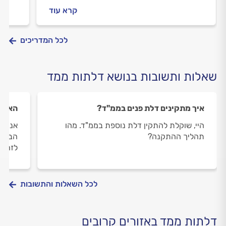
שסביבנו. מהי ההגדרה המדויקת של המוגן ואיך
קרא עוד
תדעו שאתם באמת מוגנים? כל מה שחשוב
לדעת, במדריך שלפניכם.
לכל המדריכים
שאלות ותשובות בנושא דלתות ממד
איך מתקינים דלת פנים בממ"ד?
האם נ
היי, שוקלת להתקין דלת נוספת בממ"ד. מהו
אני ר
תהליך ההתקנה?
הבית 
לזה?
לכל השאלות והתשובות
דלתות ממד באזורים קרובים