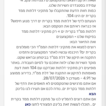
ושאת חלקם הוצאנו מהמקצוענים לצמיתות עקב אי
עמידה בסטנדרט השירות שלנו.
כמות חוות הדעת שהתקבלו על מתקיני דלתות ממד
בקרית ים הינו 104.
הגעתם לדף של דלתות ממד בקרית ים דרך מנוע חיפוש?
אז כנראה ראיתם את הטקסט הבא:
דלתות ממ"ד בקרית ים » רק מתקיני דלתות ממד
בפיקוח שלנו • המקצוענים
ואת התיאור הבא:
רוצים למצוא את מתקיני דלתות הממ"ד הכי מומלצים
בקרית ים? היכנסו עכשיו לאתר המקצוענים והזמינו
התקנה או תיקון של דלת ממ"ד בביטחון ובראש שקט.
מוקד השירות שלנו ילווה אתכם עד לסיום העבודה. באתר
מופיעים רק מתקיני דלתות שבדקנו עם 104 חוות דעת
מאומתות לתיקון או התקנה של דלת ממ"ד, בדירוג ממוצע
של 4.91 - מעודכן ל 28/07/2026.
אם אתם מרגישים שהטקסטים לא תואמים את הדף של
דלתות ממד בקרית ים, נודה לכם אם תעירו לנו בלינק
הבא
אם אתם רוצים להמליץ לנו על מתקין דלתות ממד בקרית
ים , תוכלו לעשות זאת בלינק המצורף לחצו
כאן