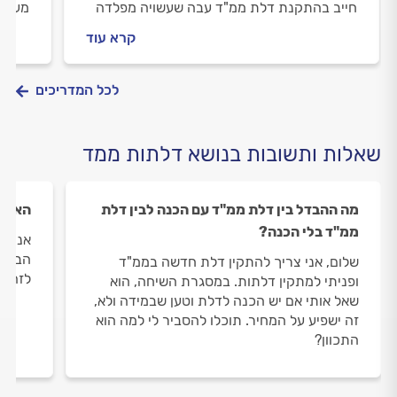
חייב בהתקנת דלת ממ"ד עבה שעשויה מפלדה
מענה 
ועומדת בתקנים המחמירים של פיקוד העורף.
חייב 
קרא עוד
להיות
לכל המדריכים
שאלות ותשובות בנושא דלתות ממד
מה ההבדל בין דלת ממ"ד עם הכנה לבין דלת
האם נ
ממ"ד בלי הכנה?
אני ר
הבית 
שלום, אני צריך להתקין דלת חדשה בממ"ד
לזה?
ופניתי למתקין דלתות. במסגרת השיחה, הוא
שאל אותי אם יש הכנה לדלת וטען שבמידה ולא,
זה ישפיע על המחיר. תוכלו להסביר לי למה הוא
התכוון?