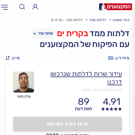
בעלי מקצוע
דלתות ממד
דלתות ממד - קרית ים
תחום:
אינסטלטור, חשמלאי…
תחום
דלתות ממד
בקרית ים
עם הפיקוח של המקצוענים
עיר:
תל אביב, חיפה…
עיר
מחירון
מיון
עידור שרות לדלתות שנרכשו
דרכנו
נבדק לאחרונה לפני יומיים
עידן מיוני
89
4.91
חוות דעת
אינו זמין לשיחה