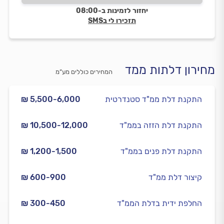
ניסים מקצוען גדול, איש אמין, הוגן ומאוד נחמד. ממליצה ללא
יחזור לזמינות ב-08:00
שום ספק להשתמש בשירותיו.״
תזכירו לי בSMS
מחירון דלתות ממד
המחירים כוללים מע”מ
התקנת דלת ממ"ד סטנדרטית
₪ 5,500-6,000
התקנת דלת הזזה בממ"ד
₪ 10,500-12,000
התקנת דלת פנים בממ"ד
₪ 1,200-1,500
קיצור דלת ממ"ד
₪ 600-900
החלפת ידית בדלת הממ"ד
₪ 300-450