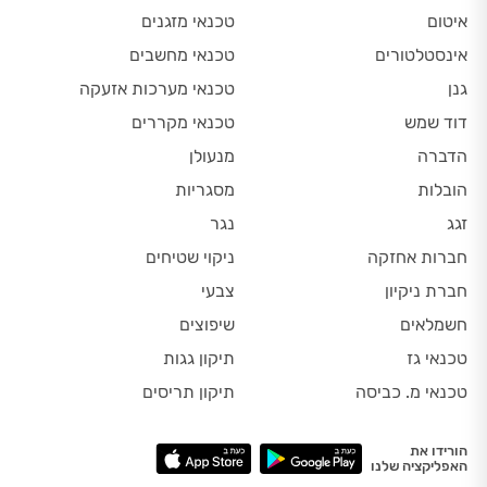
איטום
טכנאי מזגנים
אינסטלטורים
טכנאי מחשבים
גנן
טכנאי מערכות אזעקה
דוד שמש
טכנאי מקררים
הדברה
מנעולן
הובלות
מסגריות
זגג
נגר
חברות אחזקה
ניקוי שטיחים
חברת ניקיון
צבעי
חשמלאים
שיפוצים
טכנאי גז
תיקון גגות
טכנאי מ. כביסה
תיקון תריסים
הורידו את
האפליקציה שלנו