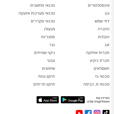
אינסטלטורים
טכנאי מחשבים
גנן
טכנאי מערכות אזעקה
דוד שמש
טכנאי מקררים
הדברה
מנעולן
הובלות
מסגריות
זגג
נגר
חברות אחזקה
ניקוי שטיחים
חברת ניקיון
צבעי
חשמלאים
שיפוצים
טכנאי גז
תיקון גגות
טכנאי מ. כביסה
תיקון תריסים
הורידו את
האפליקציה שלנו