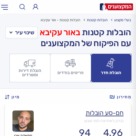
בעלי מקצוע
הובלות קטנות
הובלות קטנות - אור עקיבא
תחום:
אינסטלטור, חשמלאי…
תחום
הובלות קטנות
באור עקיבא
עם הפיקוח של המקצוענים
עיר:
תל אביב, חיפה…
עיר
הובלת דירות
הובלת חדר
פריטים בודדים
ומשרדים
מחירון
מיון
חם-סע הובלות
נבדק לאחרונה לפני שבוע
94
4.96
חמאדה אבו