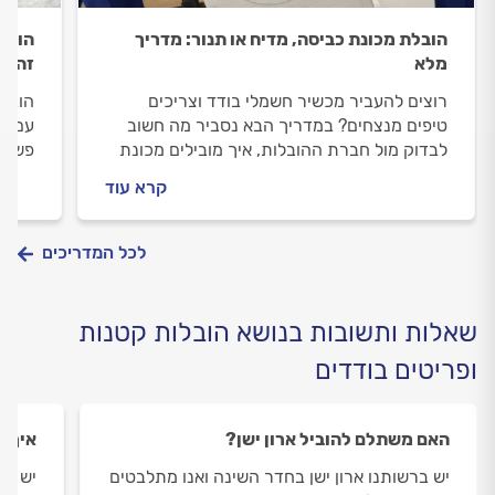
הובלת מכונת כביסה, מדיח או תנור: מדריך
הובל
מלא
זה נכ
רוצים להעביר מכשיר חשמלי בודד וצריכים
הובלת
טיפים מנצחים? במדריך הבא נסביר מה חשוב
עם הי
לבדוק מול חברת ההובלות, איך מובילים מכונת
פשוט 
כביסה או מייבש, איך מובילים מדיח כלים ואיך
ספה ח
קרא עוד
מובילים תנור אפייה?
המדרי
בשלום
לכל המדריכים
שאלות ותשובות בנושא הובלות קטנות
ופריטים בודדים
האם משתלם להוביל ארון ישן?
איך מ
יש ברשותנו ארון ישן בחדר השינה ואנו מתלבטים
יש לי