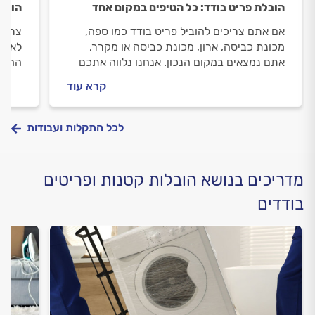
הובלת פריט בודד: כל הטיפים במקום אחד
הובל
אם אתם צריכים להוביל פריט בודד כמו ספה,
צריכי
מכונת כביסה, ארון, מכונת כביסה או מקרר,
לאורך
אתם נמצאים במקום הנכון. אנחנו נלווה אתכם
החדש
לאורך כל התהליך, נעזור לכם להבין כמה אתם
קרא עוד
הולכים לשלם ואיך כדאי להתנהל עם המוביל.
לכל התקלות ועבודות
מדריכים בנושא הובלות קטנות ופריטים
בודדים