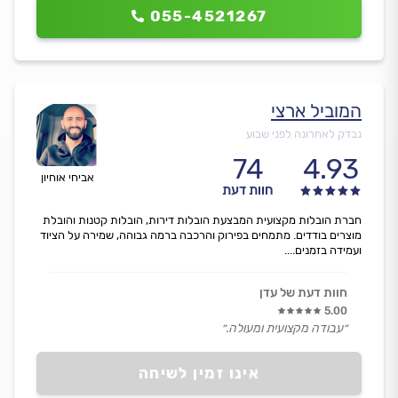
055-4521267
המוביל ארצי
נבדק לאחרונה לפני שבוע
74
4.93
אביחי אוחיון
חוות דעת
חברת הובלות מקצועית המבצעת הובלות דירות, הובלות קטנות והובלת
מוצרים בודדים. מתמחים בפירוק והרכבה ברמה גבוהה, שמירה על הציוד
ועמידה בזמנים....
חוות דעת של עדן
5.00
״עבודה מקצועית ומעולה.״
אינו זמין לשיחה