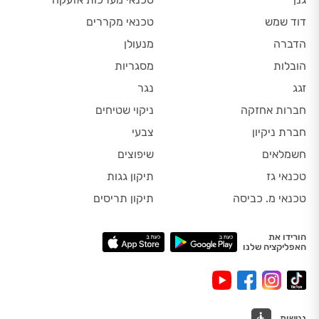
דוד שמש
טכנאי מקררים
הדברה
מנעולן
הובלות
מסגריות
זגג
נגר
חברות אחזקה
ניקוי שטיחים
חברת ניקיון
צבעי
חשמלאים
שיפוצים
טכנאי גז
תיקון גגות
טכנאי מ. כביסה
תיקון תריסים
הורידו את
האפליקציה שלנו
נגישות