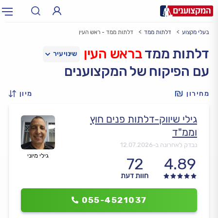
בעלי מקצוע
דלתות ממד
דלתות ממד - ראש העין
תחום:
אינסטלטור, חשמלאי…
תחום
דלתות ממד
בראש העין
עם הפיקוח של המקצוענים
עיר:
תל אביב, חיפה…
עיר
מחירון
מיון
גילי שיווק-דלתות פנים חוץ
וממ"ד
נבדק לאחרונה ב-
12.07.2026
גילי מיוני
72
4.89
חוות דעת
055-4521037