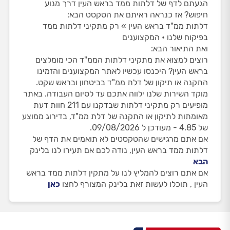
הגעתם לדף של דלתות ממד בראש העין דרך מנוע
חיפוש? אז כנראה ראיתם את הטקסט הבא:
דלתות ממ"ד בראש העין » רק מתקיני דלתות ממד
בפיקוח שלנו • המקצוענים
ואת התיאור הבא:
רוצים למצוא את מתקיני דלתות הממ"ד הכי מומלצים
בראש העין? היכנסו עכשיו לאתר המקצוענים והזמינו
התקנה או תיקון של דלת ממ"ד בביטחון ובראש שקט.
מוקד השירות שלנו ילווה אתכם עד לסיום העבודה. באתר
מופיעים רק מתקיני דלתות שבדקנו עם 211 חוות דעת
מאומתות לתיקון או התקנה של דלת ממ"ד, בדירוג ממוצע
של 4.85 - מעודכן ל 09/08/2026.
אם אתם מרגישים שהטקסטים לא תואמים את הדף של
דלתות ממד בראש העין, נודה לכם אם תעירו לנו בלינק
הבא
אם אתם רוצים להמליץ לנו על מתקין דלתות ממד בראש
העין , תוכלו לעשות זאת בלינק המצורף לחצו
כאן