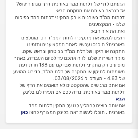
הגעתם לדף של דלתות ממד באורנית דרך מנוע חיפוש?
אז כנראה ראיתם את הטקסט הבא:
דלתות ממ"ד באורנית » רק מתקיני דלתות ממד בפיקוח
שלנו • המקצוענים
ואת התיאור הבא:
רוצים למצוא את מתקיני דלתות הממ"ד הכי מומלצים
באורנית? היכנסו עכשיו לאתר המקצוענים והזמינו
התקנה או תיקון של דלת ממ"ד בביטחון ובראש שקט.
מוקד השירות שלנו ילווה אתכם עד לסיום העבודה. באתר
מופיעים רק מתקיני דלתות שבדקנו עם 138 חוות דעת
מאומתות לתיקון או התקנה של דלת ממ"ד, בדירוג ממוצע
של 4.83 - מעודכן ל 03/08/2026.
אם אתם מרגישים שהטקסטים לא תואמים את הדף של
דלתות ממד באורנית, נודה לכם אם תעירו לנו בלינק
הבא
אם אתם רוצים להמליץ לנו על מתקין דלתות ממד
באורנית , תוכלו לעשות זאת בלינק המצורף לחצו
כאן