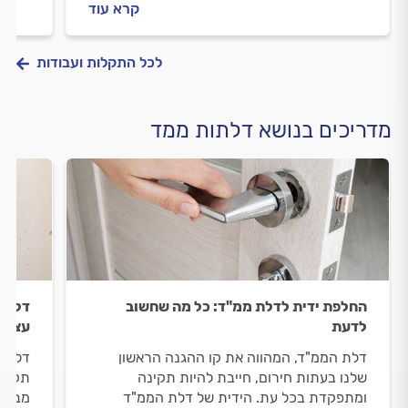
קרא עוד
בממ"ד? ריכזנו עבורכם את כל המידע.
ריכזנ
לכל התקלות ועבודות
מדריכים בנושא דלתות ממד
החלפת ידית לדלת ממ"ד: כל מה שחשוב
דלת מ
לדעת
עצמי
דלת הממ"ד, המהווה את קו ההגנה הראשון
דלת מ
שלנו בעתות חירום, חייבת להיות תקינה
תקלות
ומתפקדת בכל עת. הידית של דלת הממ"ד
מבפני