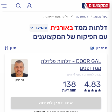
בעלי מקצוע
דלתות ממד
דלתות ממד - אורנית
תחום:
אינסטלטור, חשמלאי…
תחום
דלתות ממד
באורנית
עם הפיקוח של המקצוענים
עיר:
תל אביב, חיפה…
עיר
מחירון
מיון
DOOR GAL - דלתות פלדלת
ממד ופנים
נבדק לאחרונה לפני 4 ימים
גל חסון
138
4.83
חוות דעת
אינו זמין לשיחה