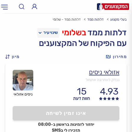
בעלי מקצוע
דלתות ממד
דלתות ממד - שלומי
תחום:
אינסטלטור, חשמלאי…
תחום
דלתות ממד
בשלומי
עם הפיקוח של המקצוענים
עיר:
תל אביב, חיפה…
עיר
מחירון
מיון
אזולאי ניסים
נבדק לאחרונה אתמול
15
4.93
ניסים אזולאי
חוות דעת
אינו זמין לשיחה
יחזור לזמינות בראשון ב-08:00
תזכירו לי בSMS