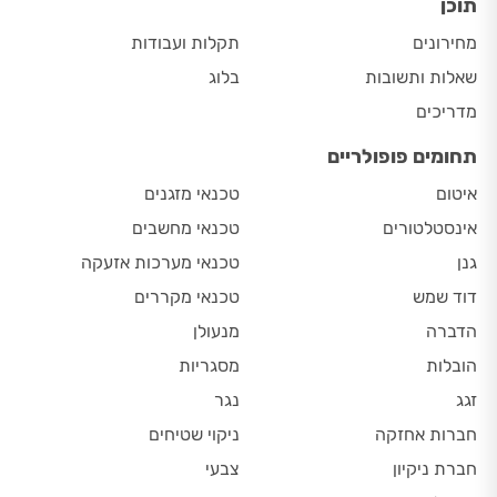
תוכן
מחירונים
תקלות ועבודות
שאלות ותשובות
בלוג
מדריכים
תחומים פופולריים
איטום
טכנאי מזגנים
אינסטלטורים
טכנאי מחשבים
גנן
טכנאי מערכות אזעקה
דוד שמש
טכנאי מקררים
הדברה
מנעולן
הובלות
מסגריות
זגג
נגר
חברות אחזקה
ניקוי שטיחים
חברת ניקיון
צבעי