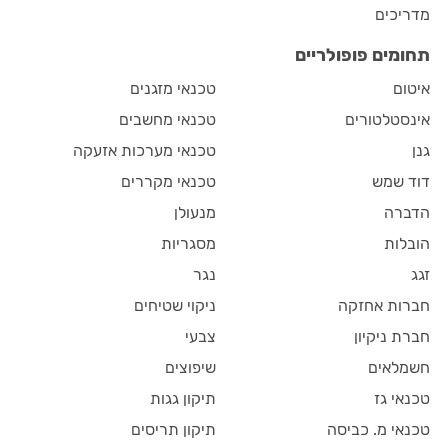
מדריכים
תחומים פופולריים
איטום
טכנאי מזגנים
אינסטלטורים
טכנאי מחשבים
גנן
טכנאי מערכות אזעקה
דוד שמש
טכנאי מקררים
הדברה
מנעולן
הובלות
מסגריות
זגג
נגר
חברות אחזקה
ניקוי שטיחים
חברת ניקיון
צבעי
חשמלאים
שיפוצים
טכנאי גז
תיקון גגות
טכנאי מ. כביסה
תיקון תריסים