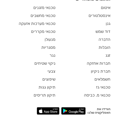
איטום
טכנאי מזגנים
אינסטלטורים
טכנאי מחשבים
גנן
טכנאי מערכות אזעקה
דוד שמש
טכנאי מקררים
הדברה
מנעולן
הובלות
מסגריות
זגג
נגר
חברות אחזקה
ניקוי שטיחים
חברת ניקיון
צבעי
חשמלאים
שיפוצים
טכנאי גז
תיקון גגות
טכנאי מ. כביסה
תיקון תריסים
הורידו את
האפליקציה שלנו