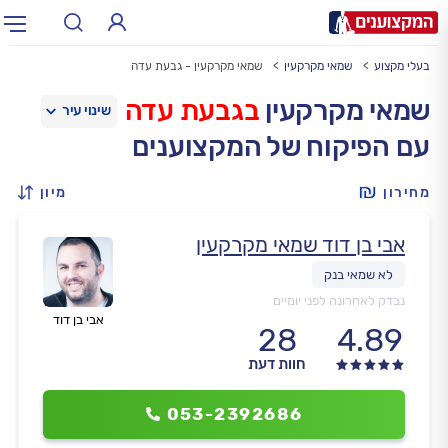
בעלי מקצוע
שמאי מקרקעין
שמאי מקרקעין - גבעת עדה
תחום:
אינסטלטור, חשמלאי…
תחום
שמאי מקרקעין
בגבעת עדה
עם הפיקוח של המקצוענים
עיר:
תל אביב, חיפה…
עיר
מחירון
מיון
אבי בן דוד שמאי מקרקעין
נבדק לאחרונה לפני יומיים
אבי בן דוד
28
4.89
חוות דעת
053-2392686