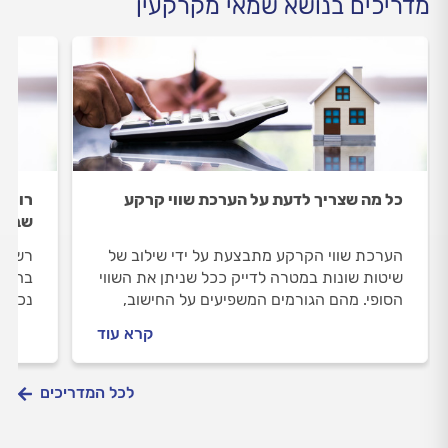
מדריכים בנושא שמאי מקרקעין
כל מה שצריך לדעת על הערכת שווי קרקע
רווחי
שבח
הערכת שווי הקרקע מתבצעת על ידי שילוב של
רשות 
שיטות שונות במטרה לדייק ככל שניתן את השווי
בחיינ
הסופי. מהם הגורמים המשפיעים על החישוב,
נכס. 
מהם ההבדלים בין בנייה עבור דיור לבין בנייה
שמתקב
קרא עוד
עבור עסקים וכמה זה עולה? כל המידע במדריך
על מס
הבא.
לכל המדריכים