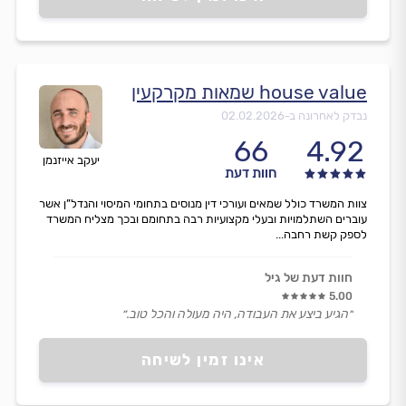
house value שמאות מקרקעין
נבדק לאחרונה ב-
02.02.2026
66
4.92
יעקב אייזנמן
חוות דעת
צוות המשרד כולל שמאים ועורכי דין מנוסים בתחומי המיסוי והנדל”ן אשר
עוברים השתלמויות ובעלי מקצועיות רבה בתחומם ובכך מצליח המשרד
לספק קשת רחבה...
חוות דעת של גיל
5.00
״הגיע ביצע את העבודה, היה מעולה והכל טוב.״
אינו זמין לשיחה