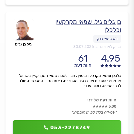
בן גלים גיל, שמאי מקרקעין
וכלכלן
גיל בן גלים
נבדק לאחרונה ב-
30.07.2026
61
4.95
חוות דעת
כלכלן ושמאי מקרקעין מוסמך, חבר לשכת שמאי המקרקעין בישראל.
מתמחה : הערכת שווי נכסים מסחריים, דירות מגורים, מגרשים, חוו'ד
לבתי משפט, דוחות אפס...
חוות דעת של דני
5.00
״עמידה בלוז כפי שהובטח.״
053-2278749