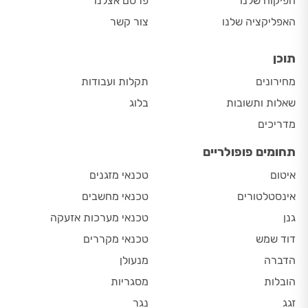
הפיקוח שלנו
פרסם אצלנו
האפליקציה שלנו
צור קשר
תוכן
מחירונים
תקלות ועבודות
שאלות ותשובות
בלוג
מדריכים
תחומים פופולריים
איטום
טכנאי מזגנים
אינסטלטורים
טכנאי מחשבים
גנן
טכנאי מערכות אזעקה
דוד שמש
טכנאי מקררים
הדברה
מנעולן
הובלות
מסגריות
זגג
נגר