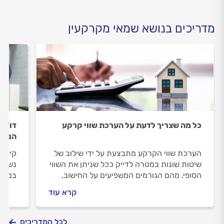
מדריכים בנושא שמאי מקרקעין
כל מה שצריך לדעת על הערכת שווי קרקע
דו"ח 
המספ
הערכת שווי הקרקע מתבצעת על ידי שילוב של
קיבלת
שיטות שונות במטרה לדייק ככל שניתן את השווי
נשמע 
הסופי. מהם הגורמים המשפיעים על החישוב,
במקום
מהם ההבדלים בין בנייה עבור דיור לבין בנייה
נסביר
קרא עוד
עבור עסקים וכמה זה עולה? כל המידע במדריך
ונעזו
הבא.
להפיק
לכל המדריכים