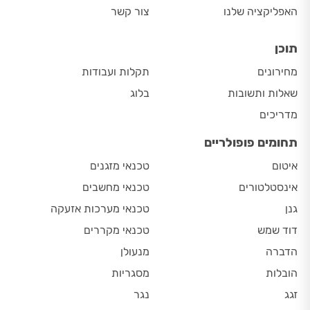
האפליקציה שלנו
צור קשר
תוכן
מחירונים
תקלות ועבודות
שאלות ותשובות
בלוג
מדריכים
תחומים פופולריים
איטום
טכנאי מזגנים
אינסטלטורים
טכנאי מחשבים
גנן
טכנאי מערכות אזעקה
דוד שמש
טכנאי מקררים
הדברה
מנעולן
הובלות
מסגריות
זגג
נגר