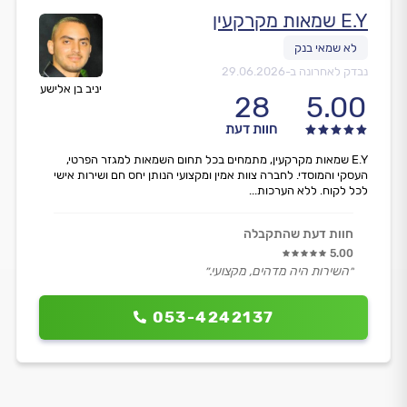
E.Y שמאות מקרקעין
נבדק לאחרונה ב-
29.06.2026
יניב בן אלישע
28
5.00
חוות דעת
E.Y שמאות מקרקעין, מתמחים בכל תחום השמאות למגזר הפרטי,
העסקי והמוסדי. לחברה צוות אמין ומקצועי הנותן יחס חם ושירות אישי
לכל לקוח. ללא הערכות...
חוות דעת שהתקבלה
5.00
״השירות היה מדהים, מקצועי.״
053-4242137