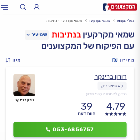
בעלי מקצוע
שמאי מקרקעין
שמאי מקרקעין - נתיבות
תחום:
אינסטלטור, חשמלאי…
תחום
שמאי מקרקעין
בנתיבות
עם הפיקוח של המקצוענים
עיר:
תל אביב, חיפה…
עיר
מחירון
מיון
דורון ברינקר
נבדק לאחרונה לפני שבוע
דורון ברינקר
39
4.79
חוות דעת
053-6856757